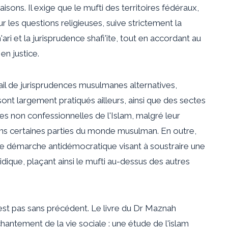
isons. Il exige que le mufti des territoires fédéraux,
r les questions religieuses, suive strictement la
ari et la jurisprudence shafi'ite, tout en accordant au
en justice.
ail de jurisprudences musulmanes alternatives,
sont largement pratiqués ailleurs, ainsi que des sectes
es non confessionnelles de l'Islam, malgré leur
ans certaines parties du monde musulman. En outre,
une démarche antidémocratique visant à soustraire une
ridique, plaçant ainsi le mufti au-dessus des autres
’est pas sans précédent. Le livre du Dr Maznah
antement de la vie sociale : une étude de l'islam