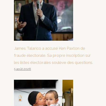
James Talarico a accusé Ken Paxton de
fraude électorale. Sa propre inscription sur
les listes électorales soulève des questions.
5 août 2026