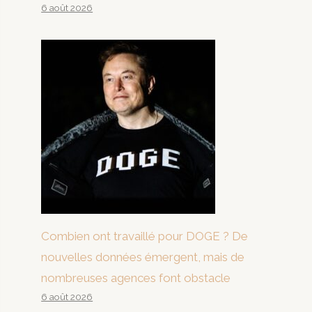
6 août 2026
Combien ont travaillé pour DOGE ? De
nouvelles données émergent, mais de
nombreuses agences font obstacle
6 août 2026