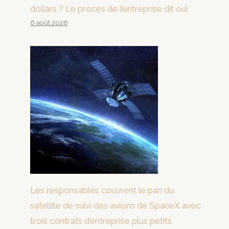
dollars ? Le procès de l’entreprise dit oui
6 août 2026
Les responsables couvrent le pari du
satellite de suivi des avions de SpaceX avec
trois contrats d’entreprise plus petits