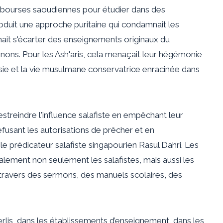
 bourses saoudiennes pour étudier dans des
ntroduit une approche puritaine qui condamnait les
mait s'écarter des enseignements originaux du
ns. Pour les Ash'aris, cela menaçait leur hégémonie
aisie et la vie musulmane conservatrice enracinée dans
estreindre l'influence salafiste en empêchant leur
refusant les autorisations de prêcher et en
prédicateur salafiste singapourien Rasul Dahri. Les
également non seulement les salafistes, mais aussi les
à travers des sermons, des manuels scolaires, des
Perlis, dans les établissements d’enseignement, dans les