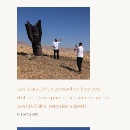
Les États-Unis disposent de trop peu
d’intercepteurs pour dissuader une guerre
avec la Chine, selon les experts
6 août 2026