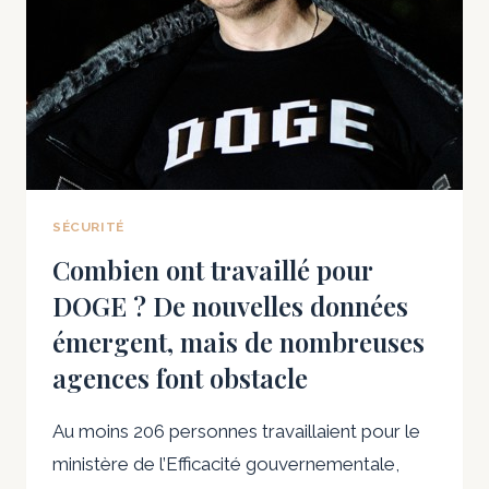
SUIVI
DES
AVIONS
DE
SPACEX
AVEC
TROIS
CONTRATS
D’ENTREPRISE
SÉCURITÉ
PLUS
Combien ont travaillé pour
PETITS
DOGE ? De nouvelles données
émergent, mais de nombreuses
agences font obstacle
Au moins 206 personnes travaillaient pour le
ministère de l’Efficacité gouvernementale,