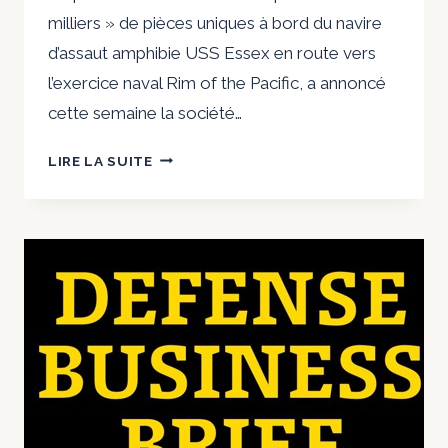
milliers » de pièces uniques à bord du navire
d’assaut amphibie USS Essex en route vers
l’exercice naval Rim of the Pacific, a annoncé
cette semaine la société…
DES
LIRE LA SUITE
EAUX
AGITÉES
AIDENT
UNE
ENTREPRISE
À
FAIRE
UNE
DÉMONSTRATION
DE
«
FABRICATION