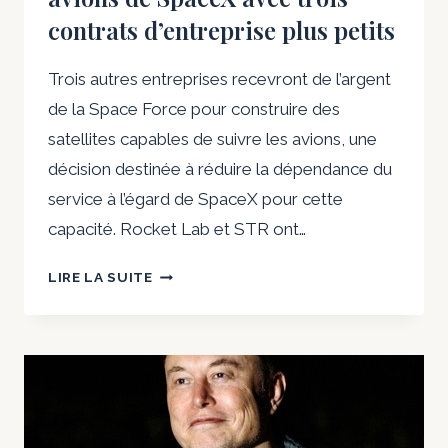
L’ENTREPRISE
contrats d’entreprise plus petits
DIT
OUI
Trois autres entreprises recevront de l’argent
de la Space Force pour construire des
satellites capables de suivre les avions, une
décision destinée à réduire la dépendance du
service à l’égard de SpaceX pour cette
capacité. Rocket Lab et STR ont…
LES
LIRE LA SUITE
RESPONSABLES
COUVRENT
LE
PARI
DU
SATELLITE
DE