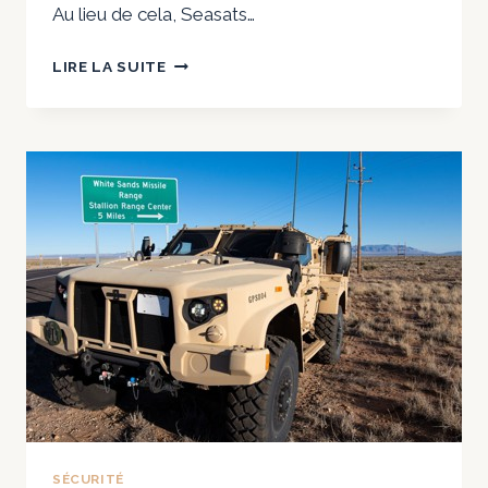
Au lieu de cela, Seasats…
DEFENCE
LIRE LA SUITE
BUSINESS
BRIEF
:
LES
ARGUMENTS
DURABLES
EN
FAVEUR
DES
PETITS
USV
|
LE
CUIRASSÉ
COÛTE
UN
SÉCURITÉ