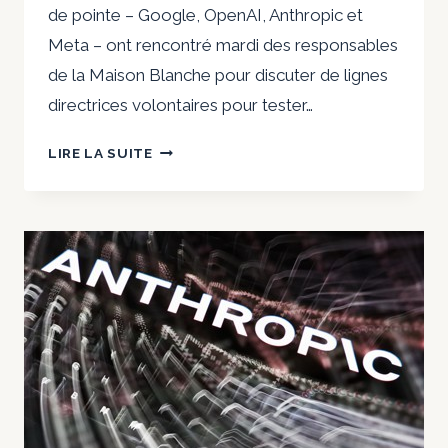
de pointe – Google, OpenAI, Anthropic et
Meta – ont rencontré mardi des responsables
de la Maison Blanche pour discuter de lignes
directrices volontaires pour tester…
ALORS
LIRE LA SUITE
QUE
LES
MODÈLES
D’IA
SE
LIBÈRENT,
LA
MAISON
BLANCHE
TRAVAILLE
AVEC
DES