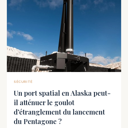
N’ONT
PAS
ASSEZ
D’INTERCEPTEURS
POUR
UNE
GUERRE
CONTRE
LA
CHINE
SÉCURITÉ
Un port spatial en Alaska peut-
il atténuer le goulot
d’étranglement du lancement
du Pentagone ?