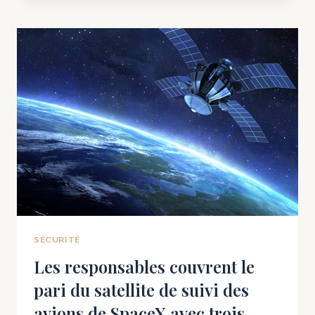
T-
IL
FAIT
ÉCHOUER
UNE
DÉCISION
RELATIVE
À
UN
CONTRAT
MILITAIRE
DE
450
MILLIONS
DE
SÉCURITÉ
DOLLARS ?
Les responsables couvrent le
LE
pari du satellite de suivi des
PROCÈS
DE
avions de SpaceX avec trois