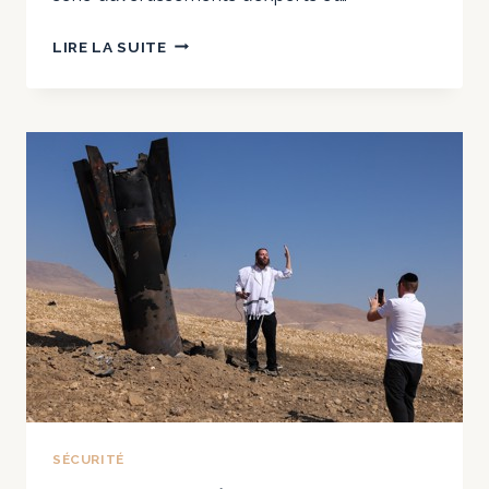
LES
LIRE LA SUITE
ÉTATS-
UNIS
DISPOSENT
DE
TROP
PEU
D’INTERCEPTEURS
POUR
DISSUADER
UNE
GUERRE
AVEC
LA
CHINE,
SELON
LES
SÉCURITÉ
EXPERTS