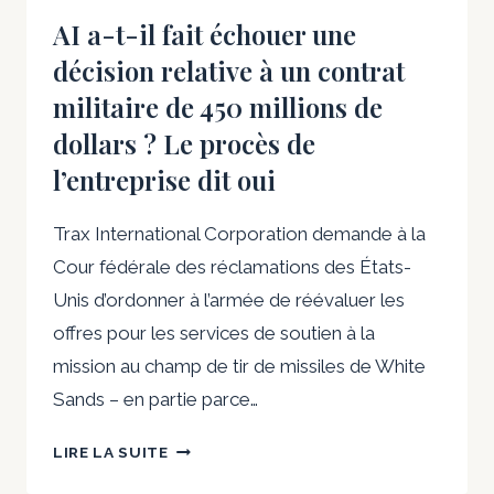
BALLON
AI a-t-il fait échouer une
|
décision relative à un contrat
RAINEY
REJOINT
militaire de 450 millions de
BAIN
dollars ? Le procès de
CAPITAL
l’entreprise dit oui
Trax International Corporation demande à la
Cour fédérale des réclamations des États-
Unis d’ordonner à l’armée de réévaluer les
offres pour les services de soutien à la
mission au champ de tir de missiles de White
Sands – en partie parce…
AI
LIRE LA SUITE
A-