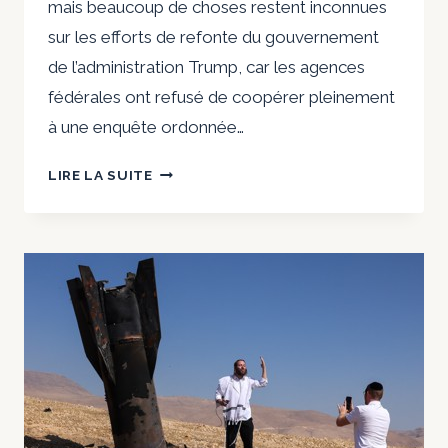
mais beaucoup de choses restent inconnues
sur les efforts de refonte du gouvernement
de l’administration Trump, car les agences
fédérales ont refusé de coopérer pleinement
à une enquête ordonnée…
COMBIEN
LIRE LA SUITE
ONT
TRAVAILLÉ
POUR
DOGE
?
DE
NOUVELLES
DONNÉES
ÉMERGENT,
MAIS
DE