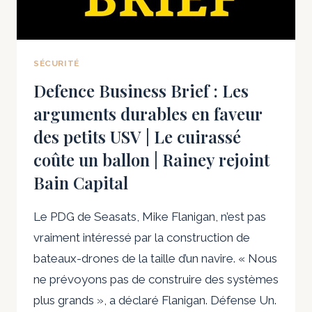
EXPÉDITIONNAIRE
»
À
BORD
SÉCURITÉ
D’UN
Defence Business Brief : Les
NAVIRE
arguments durables en faveur
DE
GUERRE
des petits USV | Le cuirassé
coûte un ballon | Rainey rejoint
Bain Capital
Le PDG de Seasats, Mike Flanigan, n’est pas
vraiment intéressé par la construction de
bateaux-drones de la taille d’un navire. « Nous
ne prévoyons pas de construire des systèmes
plus grands », a déclaré Flanigan. Défense Un.