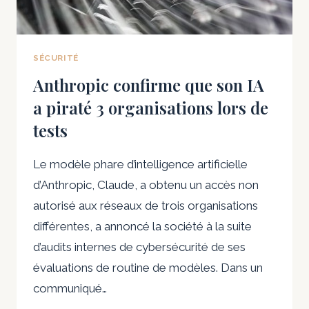
ENTREPRISES
SUR
DES
MESURES
SÉCURITÉ
DE
Anthropic confirme que son IA
SÉCURITÉ
a piraté 3 organisations lors de
SECRÈTES
tests
Le modèle phare d’intelligence artificielle
d’Anthropic, Claude, a obtenu un accès non
autorisé aux réseaux de trois organisations
différentes, a annoncé la société à la suite
d’audits internes de cybersécurité de ses
évaluations de routine de modèles. Dans un
communiqué…