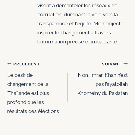
visent à démanteler les réseaux de
corruption, illuminant la voie vers la
transparence et l'équité. Mon objectif :
inspirer le changement à travers
l'information précise et impactante.
Navigation
PRÉCÉDENT
SUIVANT
de
Le désir de
Non, Imran Khan n’est
changement de la
pas l’ayatollah
l’article
Thaïlande est plus
Khomeiny du Pakistan
profond que les
résultats des élections