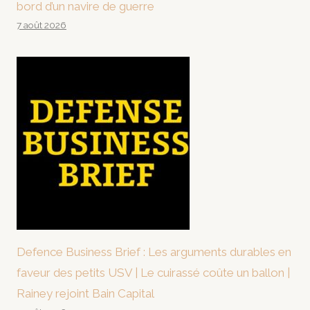
bord d’un navire de guerre
7 août 2026
Defence Business Brief : Les arguments durables en
faveur des petits USV | Le cuirassé coûte un ballon |
Rainey rejoint Bain Capital