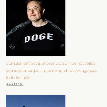
Combien ont travaillé pour DOGE ? De nouvelles
données émergent, mais de nombreuses agences
font obstacle
6 août 2026