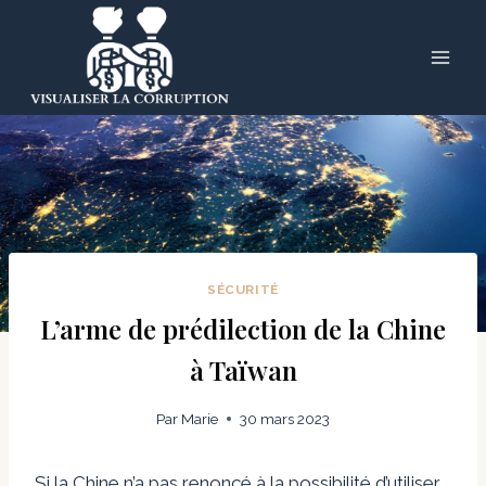
Skip
to
content
SÉCURITÉ
L’arme de prédilection de la Chine
à Taïwan
Par
Marie
30 mars 2023
Si la Chine n’a pas renoncé à la possibilité d’utiliser