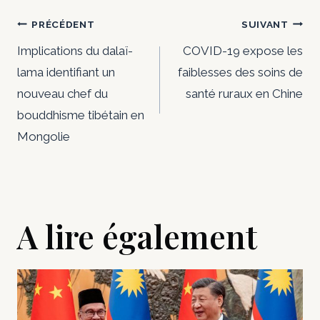
Navigation
PRÉCÉDENT
SUIVANT
de
Implications du dalaï-
COVID-19 expose les
lama identifiant un
faiblesses des soins de
l’article
nouveau chef du
santé ruraux en Chine
bouddhisme tibétain en
Mongolie
A lire également