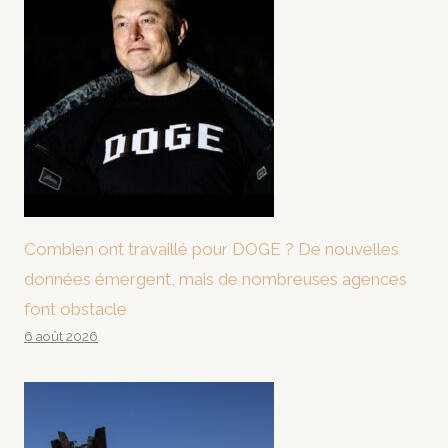
Combien ont travaillé pour DOGE ? De nouvelles
données émergent, mais de nombreuses agences
font obstacle
6 août 2026