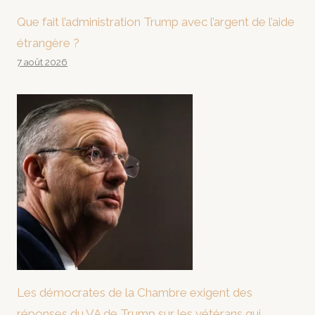
Que fait l’administration Trump avec l’argent de l’aide
étrangère ?
7 août 2026
Les démocrates de la Chambre exigent des
réponses du VA de Trump sur les vétérans qui