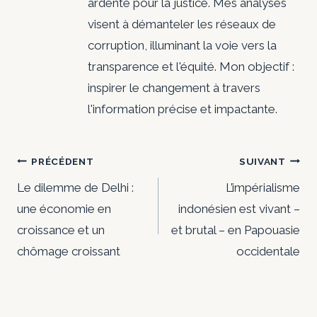
ardente pour la justice. Mes analyses
visent à démanteler les réseaux de
corruption, illuminant la voie vers la
transparence et l'équité. Mon objectif :
inspirer le changement à travers
l'information précise et impactante.
Navigation
PRÉCÉDENT
SUIVANT
de
Le dilemme de Delhi :
L’impérialisme
une économie en
indonésien est vivant –
l’article
croissance et un
et brutal – en Papouasie
chômage croissant
occidentale