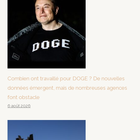
Combien ont travaillé pour DOGE ? De nouvelles
données émergent, mais de nombreuses agences
font obstacle
6 août 2026