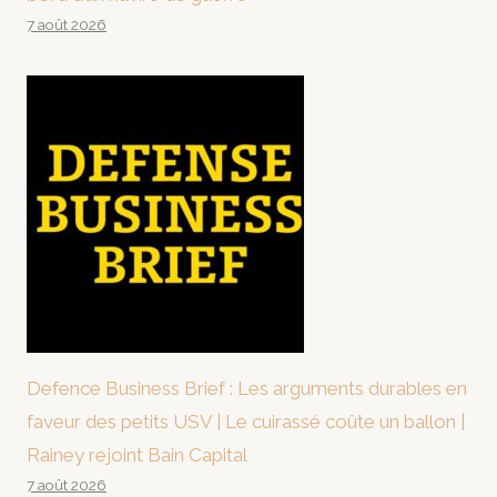
7 août 2026
Defence Business Brief : Les arguments durables en
faveur des petits USV | Le cuirassé coûte un ballon |
Rainey rejoint Bain Capital
7 août 2026