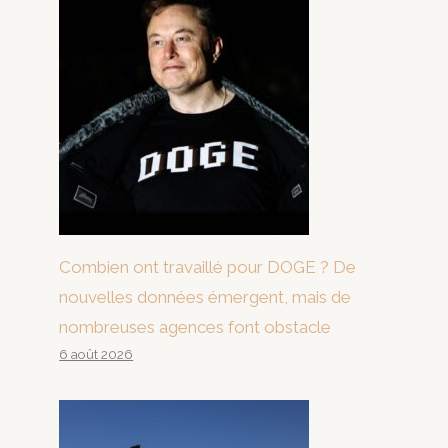
Combien ont travaillé pour DOGE ? De
nouvelles données émergent, mais de
nombreuses agences font obstacle
6 août 2026