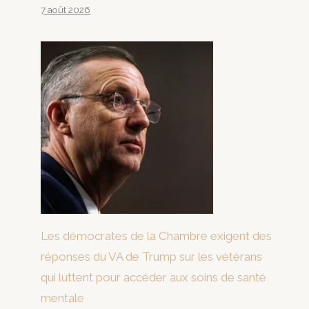
7 août 2026
Les démocrates de la Chambre exigent des
réponses du VA de Trump sur les vétérans
qui luttent pour accéder aux soins de santé
mentale