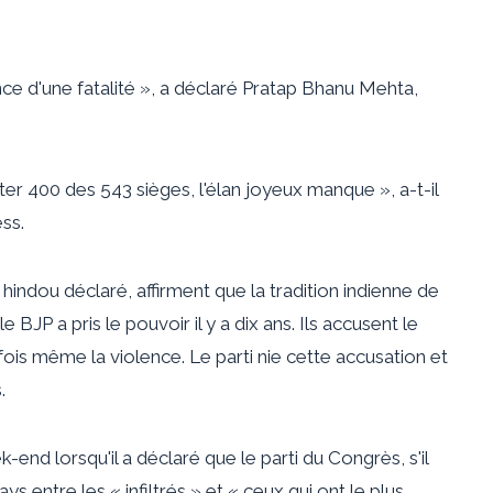
nce d'une fatalité », a déclaré Pratap Bhanu Mehta,
er 400 des 543 sièges, l'élan joyeux manque », a-t-il
ss.
 hindou déclaré, affirment que la tradition indienne de
e BJP a pris le pouvoir il y a dix ans. Ils accusent le
rfois même la violence. Le parti nie cette accusation et
.
nd lorsqu'il a déclaré que le parti du Congrès, s'il
ays entre les « infiltrés » et « ceux qui ont le plus