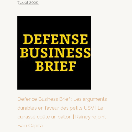
7 août 2026
Defence Business Brief : Les arguments
durables en faveur des petits USV | Le
cuirassé coûte un ballon | Rainey rejoint
Bain Capital