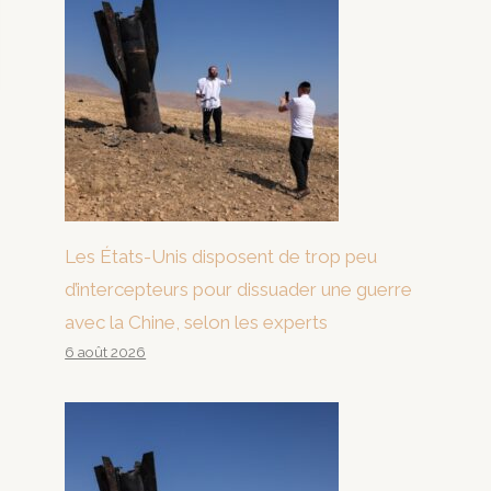
Les États-Unis disposent de trop peu
d’intercepteurs pour dissuader une guerre
avec la Chine, selon les experts
6 août 2026