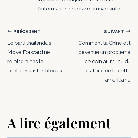
l'information précise et impactante.
Navigation
PRÉCÉDENT
SUIVANT
de
Le parti thaïlandais
Comment la Chine est
Move Forward ne
devenue un problème
l’article
rejoindra pas la
de coin au milieu du
coalition « inter-blocs »
plafond de la dette
américaine
A lire également