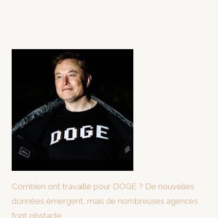
Combien ont travaillé pour DOGE ? De nouvelles
données émergent, mais de nombreuses agences
font obstacle