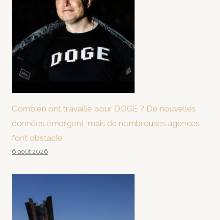
Combien ont travaillé pour DOGE ? De nouvelles
données émergent, mais de nombreuses agences
font obstacle
6 août 2026