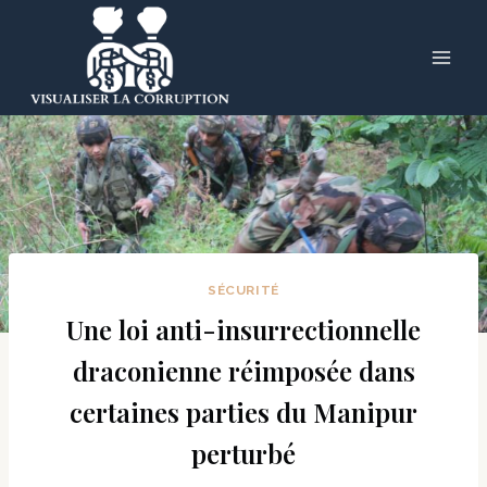
Skip
to
content
SÉCURITÉ
Une loi anti-insurrectionnelle
draconienne réimposée dans
certaines parties du Manipur
perturbé