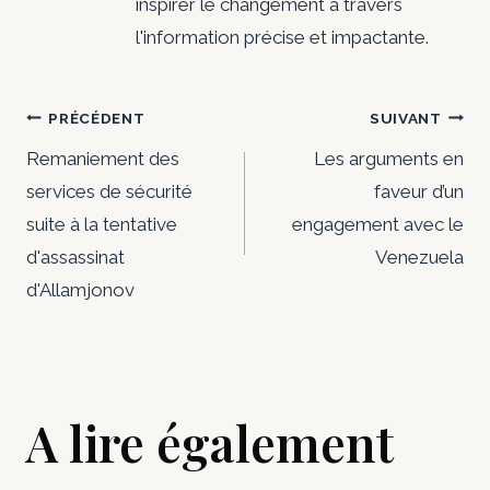
inspirer le changement à travers
l'information précise et impactante.
Navigation
PRÉCÉDENT
SUIVANT
de
Remaniement des
Les arguments en
services de sécurité
faveur d’un
l’article
suite à la tentative
engagement avec le
d'assassinat
Venezuela
d'Allamjonov
A lire également