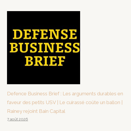
Defence Business Brief : Les arguments durables en
faveur des petits USV | Le cuirassé coûte un ballon |
Rainey rejoint Bain Capital
7 août 2026