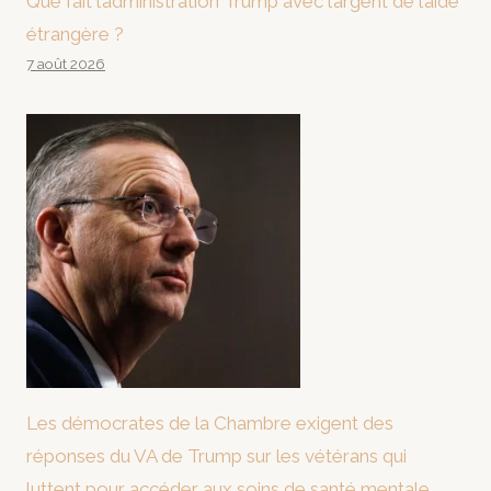
Que fait l’administration Trump avec l’argent de l’aide
étrangère ?
7 août 2026
Les démocrates de la Chambre exigent des
réponses du VA de Trump sur les vétérans qui
luttent pour accéder aux soins de santé mentale