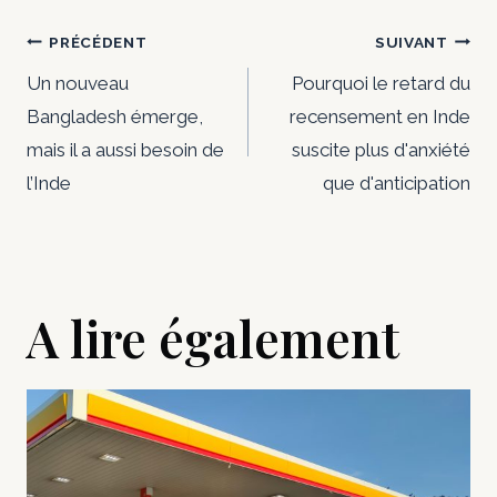
Navigation
PRÉCÉDENT
SUIVANT
de
Un nouveau
Pourquoi le retard du
Bangladesh émerge,
recensement en Inde
l’article
mais il a aussi besoin de
suscite plus d'anxiété
l’Inde
que d'anticipation
A lire également