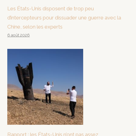
Les États-Unis disposent de trop peu
d’intercepteurs pour dissuader une guerre avec la
Chine, selon les experts
6 août 2026
Rapport : les États-Unis n’ont pas assez