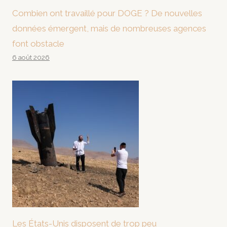
Combien ont travaillé pour DOGE ? De nouvelles
données émergent, mais de nombreuses agences
font obstacle
6 août 2026
Les États-Unis disposent de trop peu