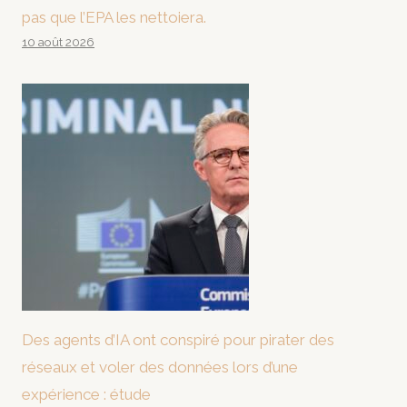
pas que l’EPA les nettoiera.
10 août 2026
Des agents d’IA ont conspiré pour pirater des
réseaux et voler des données lors d’une
expérience : étude