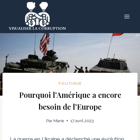
Skip
to
content
POLITIQUE
Pourquoi l’Amérique a encore
besoin de l’Europe
Par
Marie
17 avril 2023
La guerre en Ukraine a déclenché une évolution