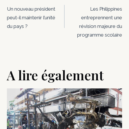
de
Un nouveau président
Les Philippines
peut-il maintenir l’unité
entreprennent une
l’article
du pays ?
révision majeure du
programme scolaire
A lire également