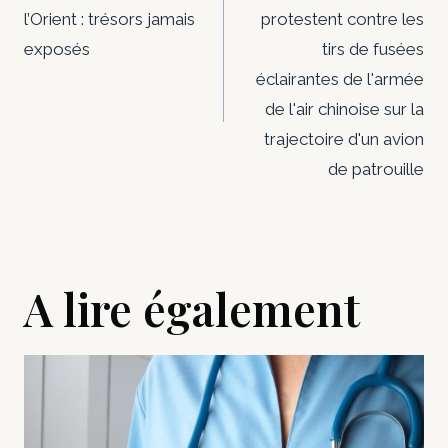
de
l’Orient : trésors jamais
protestent contre les
l’article
exposés
tirs de fusées
éclairantes de l'armée
de l'air chinoise sur la
trajectoire d'un avion
de patrouille
A lire également