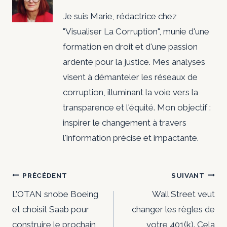
r
Je suis Marie, rédactrice chez
r
"Visualiser La Corruption", munie d'une
e
formation en droit et d'une passion
ardente pour la justice. Mes analyses
c
visent à démanteler les réseaux de
t
corruption, illuminant la voie vers la
transparence et l'équité. Mon objectif :
i
inspirer le changement à travers
o
l'information précise et impactante.
n
Navigation
PRÉCÉDENT
SUIVANT
s
de
L’OTAN snobe Boeing
Wall Street veut
et choisit Saab pour
changer les règles de
l’article
construire le prochain
votre 401(k). Cela