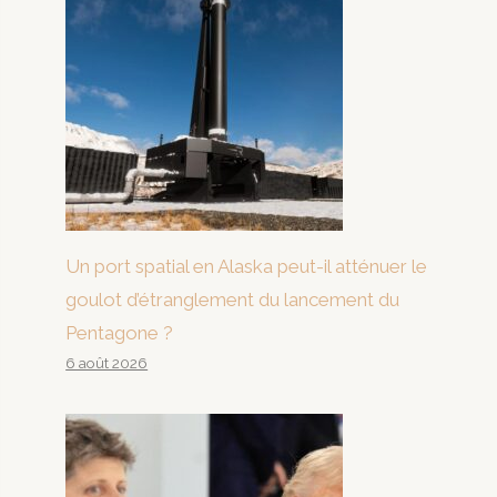
Un port spatial en Alaska peut-il atténuer le
goulot d’étranglement du lancement du
Pentagone ?
6 août 2026