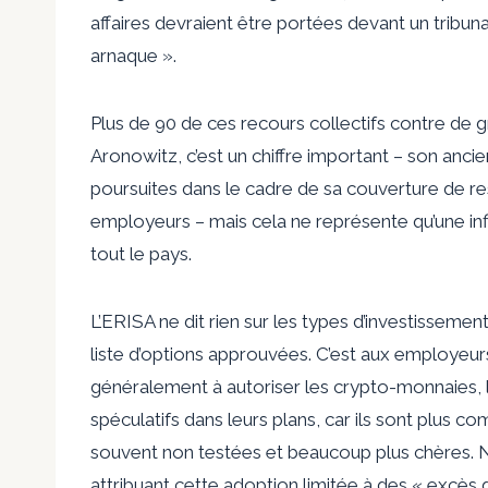
affaires devraient être portées devant un tribunal
arnaque ».
Plus de 90 de ces recours collectifs contre de
Aronowitz, c’est un chiffre important – son ancie
poursuites dans le cadre de sa couverture de res
employeurs – mais cela ne représente qu’une inf
tout le pays.
L’ERISA ne dit rien sur les types d’investissement
liste d’options approuvées. C’est aux employeurs
généralement à autoriser les crypto-monnaies, l
spéculatifs dans leurs plans, car ils sont plus co
souvent non testées et beaucoup plus chères. N
attribuant cette adoption limitée à des « excès 