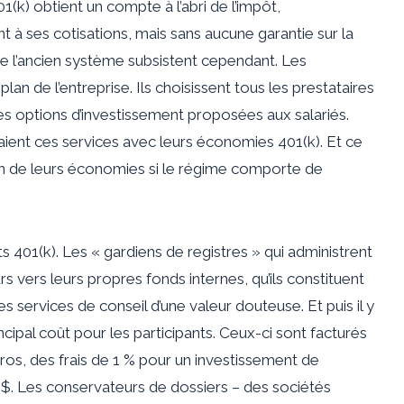
(k) obtient un compte à l’abri de l’impôt,
 ses cotisations, mais sans aucune garantie sur la
 l’ancien système subsistent cependant. Les
n de l’entreprise. Ils choisissent tous les prestataires
les options d’investissement proposées aux salariés.
aient ces services avec leurs économies 401(k). Et ce
tion de leurs économies si le régime comporte de
 401(k). Les « gardiens de registres » qui administrent
urs vers leurs propres fonds internes, qu’ils constituent
s services de conseil d’une valeur douteuse. Et puis il y
incipal coût pour les participants. Ceux-ci sont facturés
os, des frais de 1 % pour un investissement de
0 $. Les conservateurs de dossiers – des sociétés