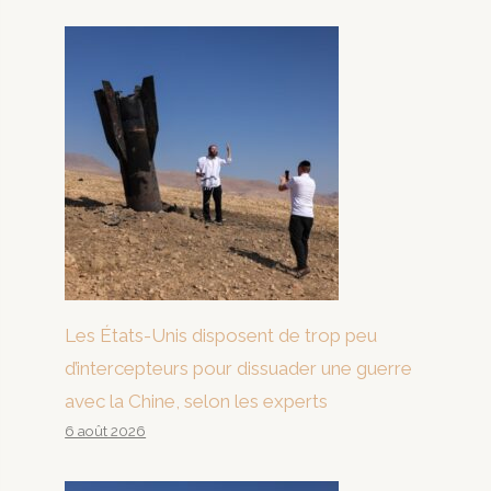
Les États-Unis disposent de trop peu
d’intercepteurs pour dissuader une guerre
avec la Chine, selon les experts
6 août 2026