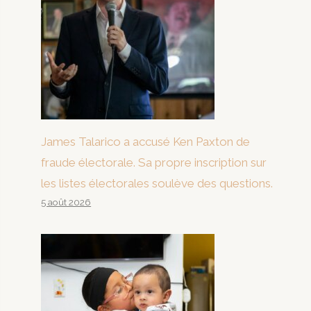
James Talarico a accusé Ken Paxton de
fraude électorale. Sa propre inscription sur
les listes électorales soulève des questions.
5 août 2026