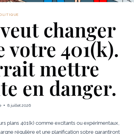
OLITIQUE
 veut changer
e votre 401(k).
rait mettre
ite en danger.
e
8 juillet 2026
eurs plans 401(k) comme excitants ou expérimentaux,
argne régulière et une planification sobre garantiront