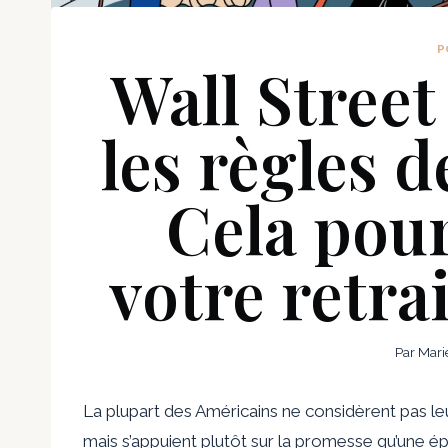
P
Wall Street
les règles d
Cela pour
votre retra
Par
Mari
La plupart des Américains ne considèrent pas l
mais s’appuient plutôt sur la promesse qu’une ép