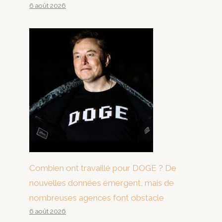
6 août 2026
Combien ont travaillé pour DOGE ? De
nouvelles données émergent, mais de
nombreuses agences font obstacle
6 août 2026