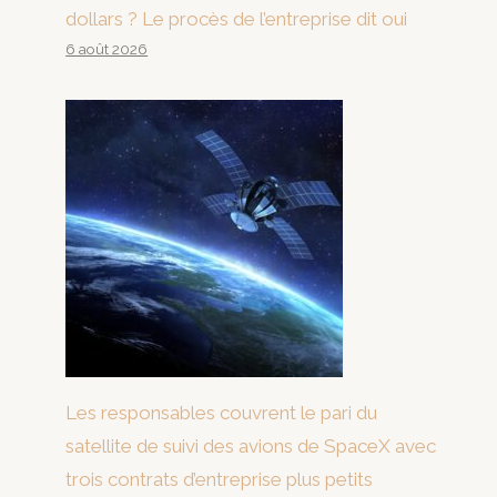
dollars ? Le procès de l’entreprise dit oui
6 août 2026
Les responsables couvrent le pari du
satellite de suivi des avions de SpaceX avec
trois contrats d’entreprise plus petits