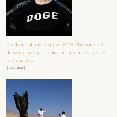
Combien ont travaillé pour DOGE ? De nouvelles
données émergent, mais de nombreuses agences
font obstacle
6 août 2026