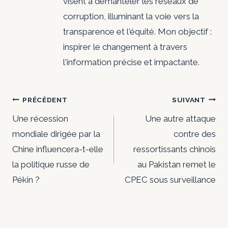
visent à démanteler les réseaux de
corruption, illuminant la voie vers la
transparence et l'équité. Mon objectif :
inspirer le changement à travers
l'information précise et impactante.
Navigation
PRÉCÉDENT
SUIVANT
de
Une récession
Une autre attaque
mondiale dirigée par la
contre des
l’article
Chine influencera-t-elle
ressortissants chinois
la politique russe de
au Pakistan remet le
Pékin ?
CPEC sous surveillance