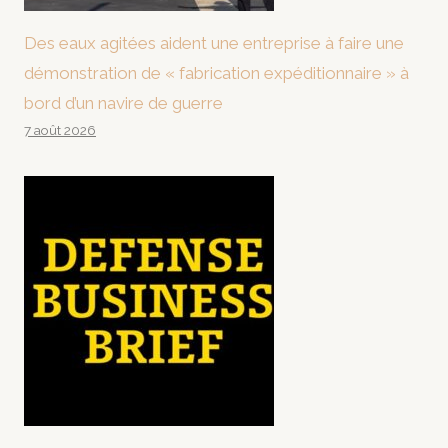
Des eaux agitées aident une entreprise à faire une
démonstration de « fabrication expéditionnaire » à
bord d’un navire de guerre
7 août 2026