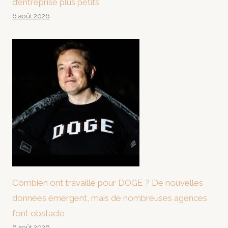
d’entreprise plus petits
6 août 2026
Combien ont travaillé pour DOGE ? De nouvelles
données émergent, mais de nombreuses agences
font obstacle
6 août 2026