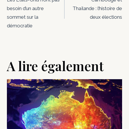
de
besoin d’un autre
Thaïlande : l’histoire de
l’article
sommet sur la
deux élections
démocratie
A lire également