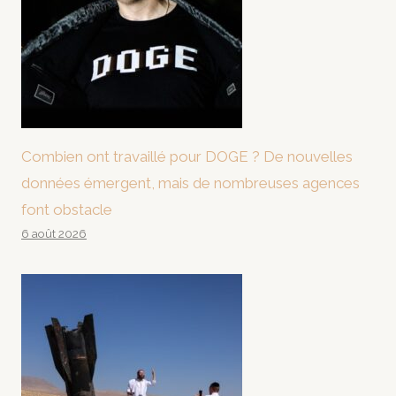
Combien ont travaillé pour DOGE ? De nouvelles
données émergent, mais de nombreuses agences
font obstacle
6 août 2026