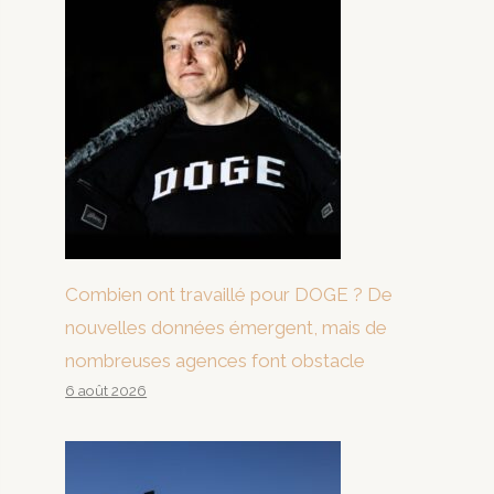
Combien ont travaillé pour DOGE ? De
nouvelles données émergent, mais de
nombreuses agences font obstacle
6 août 2026