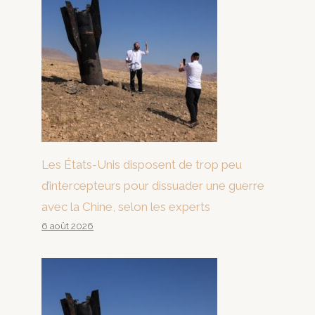
Les États-Unis disposent de trop peu
d’intercepteurs pour dissuader une guerre
avec la Chine, selon les experts
6 août 2026