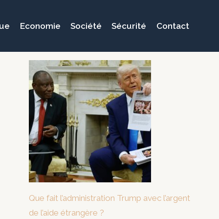
que
Economie
Société
Sécurité
Contact
Que fait l’administration Trump avec l’argent
de l’aide étrangère ?