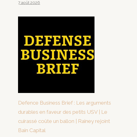
7 août 2026
Defence Business Brief : Les arguments
durables en faveur des petits USV | Le
cuirassé coûte un ballon | Rainey rejoint
Bain Capital