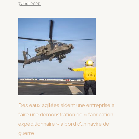
7 août 2026
Des eaux agitées aident une entreprise à
faire une démonstration de « fabrication
expéditionnaire » à bord d’un navire de
guerre