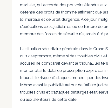
martiale, qui accorde des pouvoirs étendus aux a
défense des droits de l’homme affirment que les 
loi martiale et de l’état d’urgence. À ce jour, mal
d’exécutions extrajudiciaires ou de torture de 
membre des forces de sécurité n’a jamais été po
La situation sécuritaire générale dans le Grand 
du 12 septembre, même si des troubles civils et
accusés ne comparaît devant le tribunal, les te
monter et si le délai de prescription expire sa
tribunal, le risque d’attaques menées par des ins
Même avant la publicité autour de l’affaire judicia
troubles civils et d’attaques d’insurgés était él
ou aux alentours de cette date.