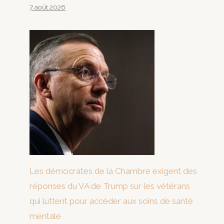
7 août 2026
Les démocrates de la Chambre exigent des
réponses du VA de Trump sur les vétérans
qui luttent pour accéder aux soins de santé
mentale