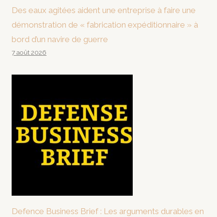
Des eaux agitées aident une entreprise à faire une
démonstration de « fabrication expéditionnaire » à
bord d’un navire de guerre
7 août 2026
Defence Business Brief : Les arguments durables en