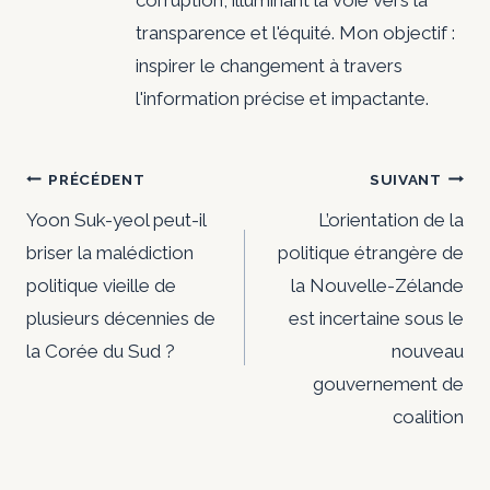
corruption, illuminant la voie vers la
transparence et l'équité. Mon objectif :
inspirer le changement à travers
l'information précise et impactante.
Navigation
PRÉCÉDENT
SUIVANT
de
Yoon Suk-yeol peut-il
L’orientation de la
briser la malédiction
politique étrangère de
l’article
politique vieille de
la Nouvelle-Zélande
plusieurs décennies de
est incertaine sous le
la Corée du Sud ?
nouveau
gouvernement de
coalition