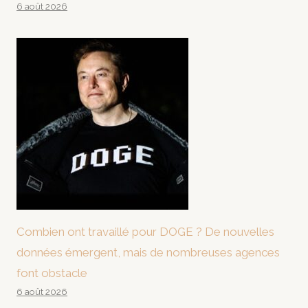
6 août 2026
Combien ont travaillé pour DOGE ? De nouvelles
données émergent, mais de nombreuses agences
font obstacle
6 août 2026