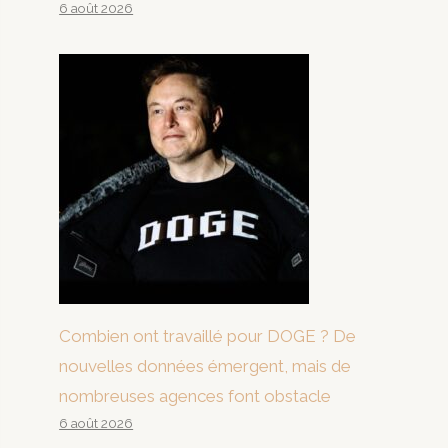
6 août 2026
Combien ont travaillé pour DOGE ? De
nouvelles données émergent, mais de
nombreuses agences font obstacle
6 août 2026