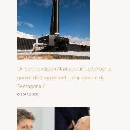
Un port spatial en Alaska peut-il atténuer le
goulot d’étranglement du lancement du
Pentagone ?
6 août 2026