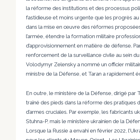
la réforme des institutions et des processus po
fastidieuse et moins urgente que les progrès au 
dans la mise en œuvre des réformes proposées pa
l’armée, étendre la formation militaire profess
d’approvisionnement en matière de défense. Pa
renforcement de la surveillance civile au sein du
Volodymyr Zelensky a nommé un officier militaire
ministre de la Défense, et Taran a rapidement écr
En outre, le ministère de la Défense, dirigé par 
traîné des pieds dans la réforme des pratique
d’armes cruciales. Par exemple, les fabricants uk
Stuhna-P, mais le ministère ukrainien de la Dé
Lorsque la Russie a envahi en février 2022, l’Ukra
pour les clients du Moyen-Orient. . Les Ukrain