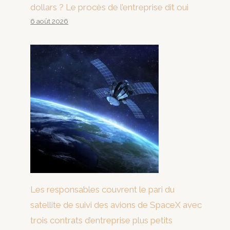
dollars ? Le procès de l’entreprise dit oui
6 août 2026
Les responsables couvrent le pari du
satellite de suivi des avions de SpaceX avec
trois contrats d’entreprise plus petits