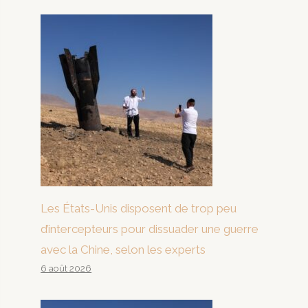
Les États-Unis disposent de trop peu
d’intercepteurs pour dissuader une guerre
avec la Chine, selon les experts
6 août 2026