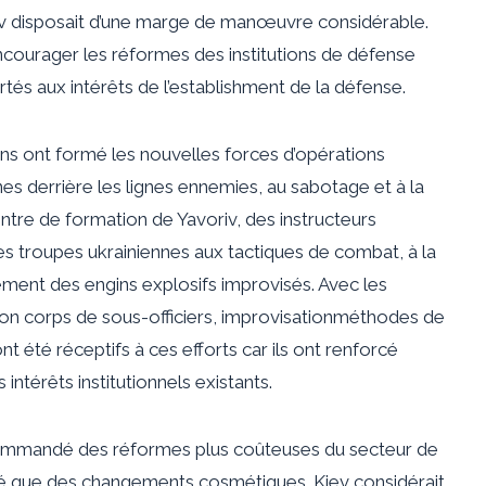
ev disposait d’une marge de manœuvre considérable.
encourager les réformes des institutions de défense
rtés aux intérêts de l’establishment de la défense.
ins ont formé les nouvelles forces d’opérations
es derrière les lignes ennemies, au sabotage et à la
tre de formation de Yavoriv, ​​des instructeurs
es troupes ukrainiennes aux tactiques de combat, à la
ent des engins explosifs improvisés. Avec les
n corps de sous-officiers,
improvisation
méthodes de
nt été réceptifs à ces efforts car ils ont renforcé
 intérêts institutionnels existants.
ecommandé des réformes plus coûteuses du secteur de
orté que des changements cosmétiques. Kiev considérait