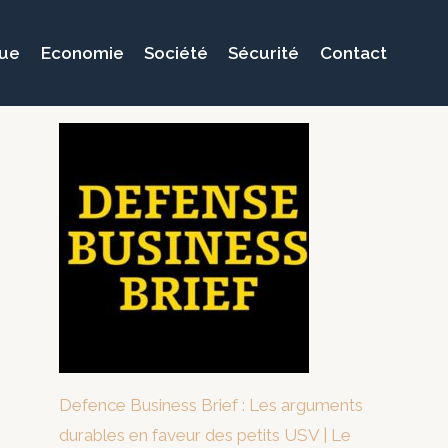
que
Economie
Société
Sécurité
Contact
Defence Business Brief : Les arguments
durables en faveur des petits USV | Le