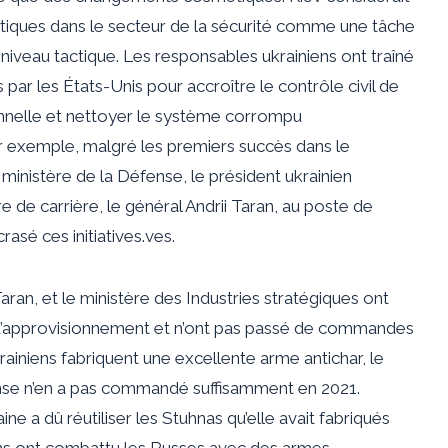
litiques dans le secteur de la sécurité comme une tâche
niveau tactique. Les responsables ukrainiens ont traîné
r les États-Unis pour accroître le contrôle civil de
ionnelle et nettoyer le système corrompu
r exemple, malgré les premiers succès dans le
 ministère de la Défense, le président ukrainien
 de carrière, le général Andrii Taran, au poste de
asé ces initiatives.
ves.
Taran, et le ministère des Industries stratégiques ont
s d’approvisionnement et n’ont pas passé de commandes
rainiens fabriquent une excellente arme antichar, le
fense n’en a pas commandé suffisamment en 2021.
ine a dû réutiliser les Stuhnas qu’elle avait fabriqués
iens ont combattu les Russes avec des armes