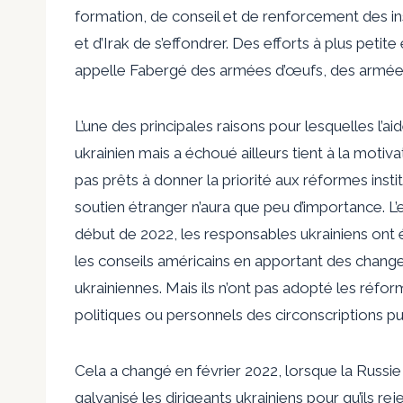
formation, de conseil et de renforcement des in
et d’Irak de s’effondrer. Des efforts à plus petit
appelle Faberg
é
des armées d’œufs, des armées 
L’une des principales raisons pour lesquelles l’aid
ukrainien mais a échoué ailleurs tient à la motiva
pas prêts à donner la priorité aux réformes insti
soutien étranger n’aura que peu d’importance. L’e
début de 2022, les responsables ukrainiens ont ét
les conseils américains en apportant des changem
ukrainiennes. Mais ils n’ont pas adopté les réfor
politiques ou personnels des circonscriptions pu
Cela a changé en février 2022, lorsque la Russie 
galvanisé les dirigeants ukrainiens pour qu’ils r