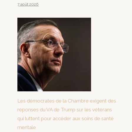
7 août 2026
Les démocrates de la Chambre exigent des
réponses du VA de Trump sur les vétérans
qui luttent pour accéder aux soins de santé
mentale