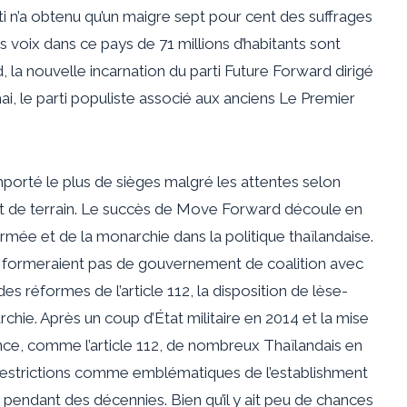
i n’a obtenu qu’un maigre sept pour cent des suffrages
s voix dans ce pays de 71 millions d’habitants sont
, la nouvelle incarnation du parti Future Forward dirigé
ai, le parti populiste associé aux anciens Le Premier
orté le plus de sièges malgré les attentes selon
nt de terrain. Le succès de Move Forward découle en
’armée et de la monarchie dans la politique thaïlandaise.
ne formeraient pas de gouvernement de coalition avec
des réformes de l’article 112, la disposition de lèse-
rchie. Après un coup d’État militaire en 2014 et la mise
ence, comme l’article 112, de nombreux Thaïlandais en
 restrictions comme emblématiques de l’establishment
endant des décennies. Bien qu’il y ait peu de chances