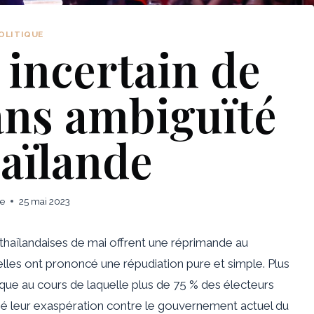
OLITIQUE
 incertain de
sans ambiguïté
aïlande
ie
25 mai 2023
s thaïlandaises de mai offrent une réprimande au
elles ont prononcé une répudiation pure et simple. Plus
rique au cours de laquelle plus de 75 % des électeurs
rimé leur exaspération contre le gouvernement actuel du