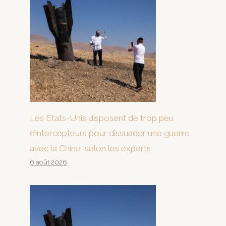
Les États-Unis disposent de trop peu
d’intercepteurs pour dissuader une guerre
avec la Chine, selon les experts
6 août 2026