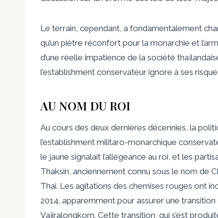
Le terrain, cependant, a fondamentalement chan
qu’un piètre réconfort pour la monarchie et l’ar
d’une réelle impatience de la société thaïlandais
l’establishment conservateur ignore à ses risques
AU NOM DU ROI
Au cours des deux dernières décennies, la politiq
l’establishment militaro-monarchique conserva
le jaune signalait l’allégeance au roi, et les parti
Thaksin, anciennement connu sous le nom de Ch
Thai. Les agitations des chemises rouges ont inc
2014, apparemment pour assurer une transition o
Vajiralongkorn. Cette transition, qui s’est produ