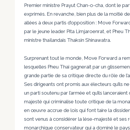
Premier ministre Prayut Chan-o-cha, dont le part
exprimés. En revanche, bien plus de la moitié de
allées à deux partis d’opposition : Move Forward
par le jeune leader Pita Limjaroenrat, et Pheu Th
ministre thaïlandais Thaksin Shinawatra.
Surprenant tout le monde, Move Forward a remp
lesquelles Pheu Thai gagnerait par un glisseme
grande partie de sa critique directe du rôle de l
Ses dirigeants ont promis aux électeurs qu’ils 
un parti soutenu par l’armée et qu’ils lanceraient 
majesté qui criminalise toute critique de la mona
en œuvre accrue de lois qui font taire la dissid
sont venus à considérer la lèse-majesté et ses
monarchique conservateur qui a dominé le pays p