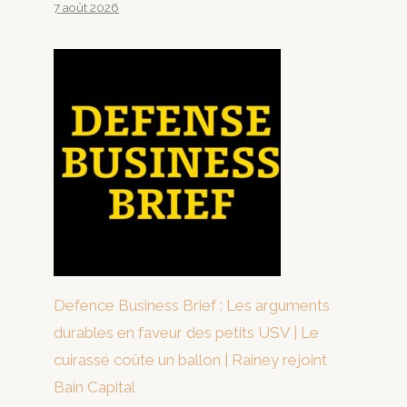
7 août 2026
Defence Business Brief : Les arguments
durables en faveur des petits USV | Le
cuirassé coûte un ballon | Rainey rejoint
Bain Capital