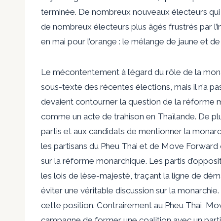
terminée. De nombreux nouveaux électeurs qui 
de nombreux électeurs plus âgés frustrés par l’inv
en mai pour l’orange : le mélange de jaune et
Le mécontentement à l’égard du rôle de la monarc
sous-texte des récentes élections, mais il n’a p
devaient contourner la question de la réforme 
comme un acte de trahison en Thaïlande. De plus
partis et aux candidats de mentionner la monarc
les partisans du Pheu Thai et de Move Forward on
sur la réforme monarchique. Les partis d’oppos
les lois de lèse-majesté, traçant la ligne de d
éviter une véritable discussion sur la monarchi
cette position. Contrairement au Pheu Thai, Mo
campagne de former une coalition avec un parti