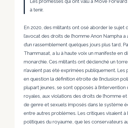
Les promesses qui ont valu à Move Forward u
à tenir.
En 2020, des militants ont osé aborder le sujet 
l’avocat des droits de l’homme Anon Nampha a a
d’un rassemblement quelques jours plus tard, Pan
Thammasat, a lu à haute voix un manifeste en di
monarchie. Ces militants ont déclenché un torren
n’avaient pas été exprimées publiquement. Les pr
en question la définition étroite de l’inclusion po
plupart jeunes, se sont opposés à l’intervention d
royales, aux violations des droits de l’homme et 
de genre et sexuels imposés dans le système éduc
entre autres problèmes. Les critiques visaient à l
politiques du royaume, que les conservateurs au