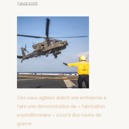
7 août 2026
Des eaux agitées aident une entreprise à
faire une démonstration de « fabrication
expéditionnaire » à bord d’un navire de
guerre