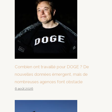
Combien ont travaillé pour DOGE ? De
nouvelles données émergent, mais de
nombreuses agences font obstacle
6 août 2026