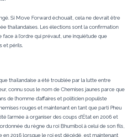
gé. Si Move Forward échouait, cela ne devrait être
mée thaïlandaises. Les élections sont la confirmation
e face à l’ordre qui prévaut, une inquiétude que
 et périls.
ue thaïlandaise a été troublée par la lutte entre
teur, connu sous le nom de Chemises jaunes parce que
sans de l’homme d’affaires et politicien populiste
emises rouges et maintenant en tant que parti Pheu
ité l’armée à organiser des coups d’État en 2006 et
rdonnée du règne du roi Bhumibol à celui de son fils,
ite en 2016 lorsque le roi est décédé, est maintenant