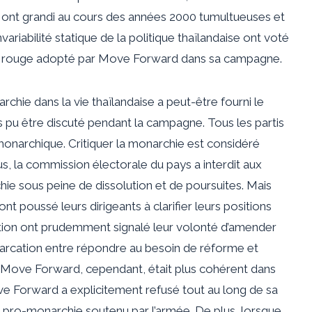
ont grandi au cours des années 2000 tumultueuses et
ariabilité statique de la politique thaïlandaise ont voté
 de rouge adopté par Move Forward dans sa campagne.
hie dans la vie thaïlandaise a peut-être fourni le
as pu être discuté pendant la campagne. Tous les partis
monarchique. Critiquer la monarchie est considéré
, la commission électorale du pays a interdit aux
hie sous peine de dissolution et de poursuites. Mais
t poussé leurs dirigeants à clarifier leurs positions
ition ont prudemment signalé leur volonté d’amender
émarcation entre répondre au besoin de réforme et
e. Move Forward, cependant, était plus cohérent dans
ve Forward a explicitement refusé tout au long de sa
 pro-monarchie soutenu par l’armée. De plus, lorsque