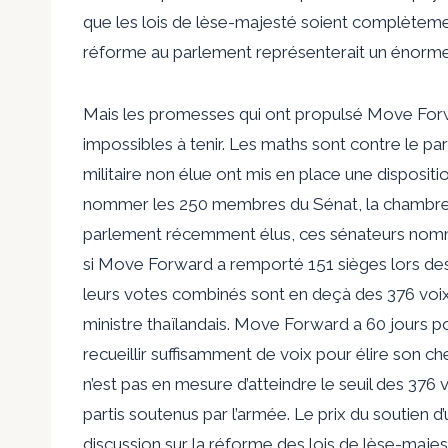
que les lois de lèse-majesté soient complètement
réforme au parlement représenterait un énorm
Mais les promesses qui ont propulsé Move Forw
impossibles à tenir. Les maths sont contre le part
militaire non élue ont mis en place une dispositi
nommer les 250 membres du Sénat, la chambre
parlement récemment élus, ces sénateurs nomm
si Move Forward a remporté 151 sièges lors des
leurs votes combinés sont en deçà des 376 voi
ministre thaïlandais. Move Forward a 60 jours po
recueillir suffisamment de voix pour élire son che
n’est pas en mesure d’atteindre le seuil des 376 v
partis soutenus par l’armée. Le prix du soutien d
discussion sur la réforme des lois de lèse-majes