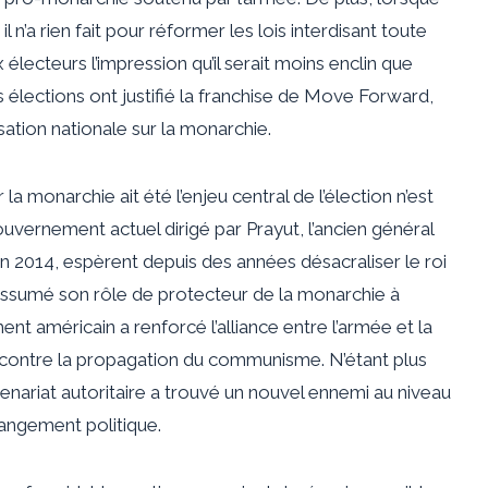
l n’a rien fait pour réformer les lois interdisant toute
électeurs l’impression qu’il serait moins enclin que
lections ont justifié la franchise de Move Forward,
ation nationale sur la monarchie.
 la monarchie ait été l’enjeu central de l’élection n’est
vernement actuel dirigé par Prayut, l’ancien général
 en 2014, espèrent depuis des années désacraliser le roi
a assumé son rôle de protecteur de la monarchie à
ent américain a renforcé l’alliance entre l’armée et la
contre la propagation du communisme. N’étant plus
ariat autoritaire a trouvé un nouvel ennemi au niveau
hangement politique.