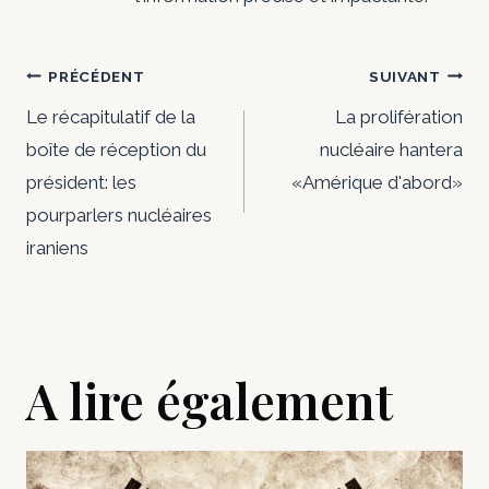
Navigation
PRÉCÉDENT
SUIVANT
de
Le récapitulatif de la
La prolifération
boîte de réception du
nucléaire hantera
l’article
président: les
«Amérique d'abord»
pourparlers nucléaires
iraniens
A lire également