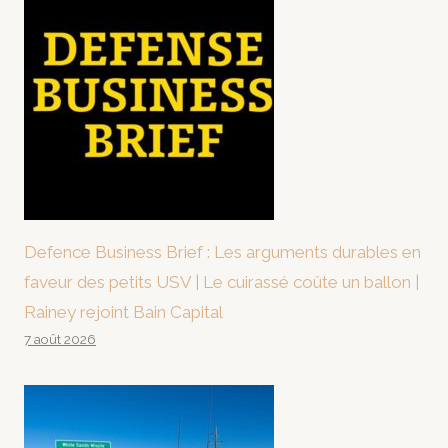
Defence Business Brief : Les arguments durables en
faveur des petits USV | Le cuirassé coûte un ballon |
Rainey rejoint Bain Capital
7 août 2026