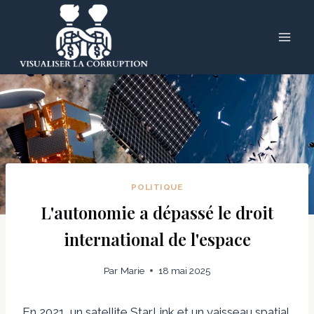
Skip
to
content
POLITIQUE
L'autonomie a dépassé le droit
international de l'espace
Par
Marie
18 mai 2025
En 2021, un satellite StarLink et un vaisseau spatial