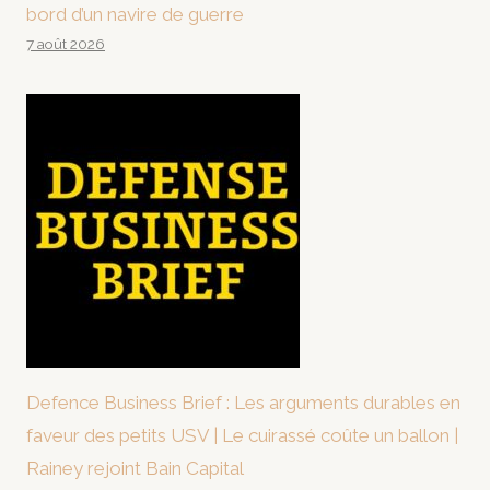
bord d’un navire de guerre
7 août 2026
Defence Business Brief : Les arguments durables en
faveur des petits USV | Le cuirassé coûte un ballon |
Rainey rejoint Bain Capital