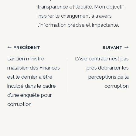
transparence et l'équité. Mon objectif :
inspirer le changement à travers
l'information précise et impactante.
Navigation
PRÉCÉDENT
SUIVANT
de
L’ancien ministre
L’Asie centrale n’est pas
malaisien des Finances
près d’ébranler les
l’article
est le dernier à être
perceptions de la
inculpé dans le cadre
corruption
d’une enquête pour
corruption