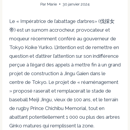
Par
Marie
30 janvier 2024
Le «
Impératrice de l’abattage d’arbres
» (
伐採女
帝
) est un surnom accrocheur, provocateur et
moqueur
récemment conféré
au gouverneur de
Tokyo
Koike Yuriko
. L’intention est de remettre en
question et d’attirer l’attention sur son indifférence
perçue à l’égard des appels à
mettre fin à un grand
projet de construction à Jingu Gaien dans le
centre de Tokyo
. Le projet de « réaménagement
» proposé raserait et remplacerait le stade de
baseball Meiji Jingu, vieux de 100 ans, et le terrain
de rugby Prince Chichibu Memorial, tout en
abattant potentiellement 1 000 ou plus des arbres
Ginko matures qui remplissent la zone.