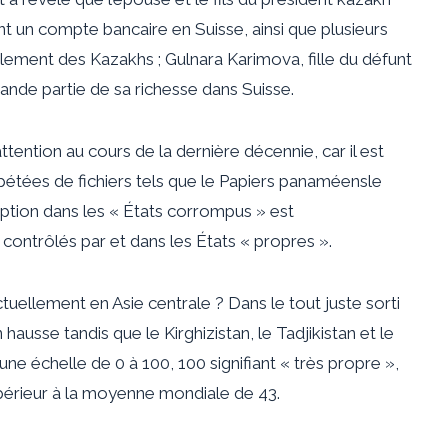
n compte bancaire en Suisse, ainsi que plusieurs
eulement des Kazakhs ; Gulnara Karimova, fille du défunt
ande partie de sa richesse dans
Suisse
.
tention au cours de la dernière décennie, car il est
pétées de fichiers tels que le
Papiers panaméens
le
ruption dans les « États corrompus » est
ontrôlés par et dans les États « propres ».
uellement en Asie centrale ? Dans le tout juste sorti
hausse tandis que le Kirghizistan, le Tadjikistan et le
une échelle de 0 à 100, 100 signifiant « très propre »,
upérieur à la moyenne mondiale de 43.