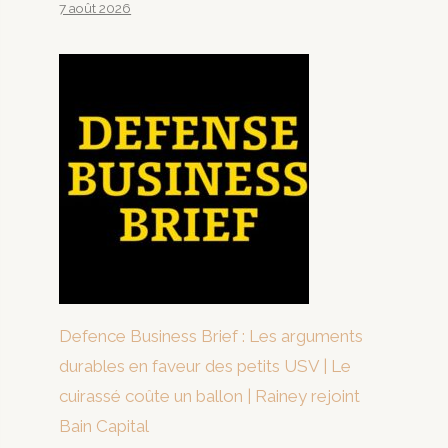
7 août 2026
Defence Business Brief : Les arguments
durables en faveur des petits USV | Le
cuirassé coûte un ballon | Rainey rejoint
Bain Capital