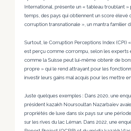
International, présente un « tableau troublant 
temps,
des pays
qui obtiennent un score élevé d
corruption transnationale », un mantra familier 
Surtout, le
Corruption Perceptions Index
(CPI) «
est perçu comme corrompu, selon les experts et
comme la Suisse peut lui-même obtenir de bons 
propre » qui le rend attrayant pour les fonctionn
investir leurs gains mal acquis pour les mettre en
Juste quelques exemples : Dans
2020
, une enq
président kazakh Noursoultan Nazarbaïev avaient
propriétés de luxe dans six pays sur une pério
sur les rives du lac Léman. Dans
2022
, une enqu
Report Project (OCRP) et du média kazakh Vlast 