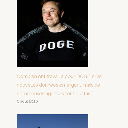
Combien ont travaillé pour DOGE ? De
nouvelles données émergent, mais de
nombreuses agences font obstacle
6 août 2026