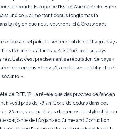
» pour le monde.
Europe de l’Est et Asie centrale
. Entre-
ans l’indice « alimentent depuis longtemps la
dans la région que nous couvrons ici à Crossroads.
 mesure à quel point le secteur public de chaque pays
 les hommes d’affaires. » Ainsi, même si un pays
résultats, c’est précisément sa réputation de pays «
aires corrompus « lorsqu’ils choisissent où blanchir et
 sécurité ».
uête de RFE/RL a révélé que des proches de l’ancien
 investi près de 785 millions de dollars dans des
de de 20 ans, y compris des demeures de style château
ête conjointe de l’Organized Crime and Corruption
a révélé que l’épouse et le fils du président kazakh