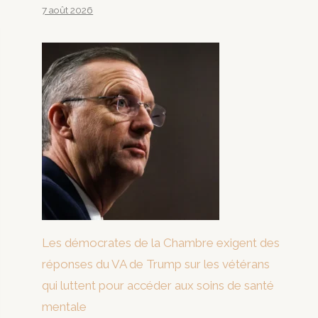
7 août 2026
Les démocrates de la Chambre exigent des
réponses du VA de Trump sur les vétérans
qui luttent pour accéder aux soins de santé
mentale