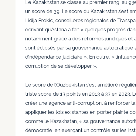
Le Kazakhstan se classe au premier rang, au 93e
un score de 39. Le score du Kazakhstan s’est a
Lidija Prokic, conseillères régionales de Transpa
écrivant qu’Astana a fait « quelques progrès dan
notamment grâce à des réformes juridiques et a
sont éclipsés par sa gouvernance autocratique 
d’indépendance judiciaire ». En outre, « l’influen
corruption de se développer ».
Le score de l’Ouzbékistan s’est amélioré réguli
triste score de 13 points en 2013 à 33 en 2023. 
créer une agence anti-corruption, à renforcer la lé
appliquer les lois existantes en porter plainte
comme le Kazakhstan, « sa gouvernance autoritai
démocratie, en exerçant un contrôle sur les instit