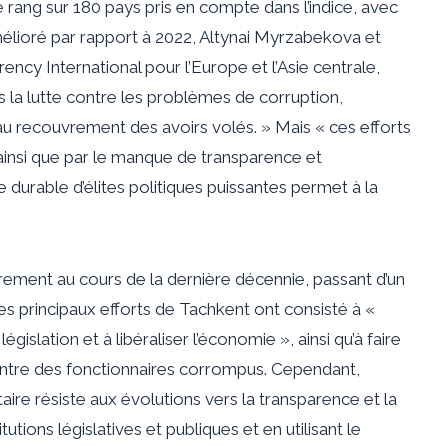
 rang sur 180 pays pris en compte dans l’indice, avec
mélioré par rapport à 2022, Altynai Myrzabekova et
rency International pour l’Europe et l’Asie centrale,
s la lutte contre les problèmes de corruption,
u recouvrement des avoirs volés. » Mais « ces efforts
ainsi que par le manque de transparence et
ce durable d’élites politiques puissantes permet à la
èrement au cours de la dernière décennie, passant d’un
Les principaux efforts de Tachkent ont consisté à «
gislation et à libéraliser l’économie », ainsi qu’à faire
 contre des fonctionnaires corrompus. Cependant,
re résiste aux évolutions vers la transparence et la
utions législatives et publiques et en utilisant le