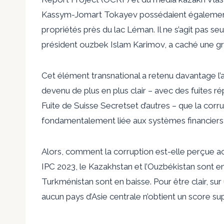
Kassym-Jomart Tokayev possédaient également u
propriétés près du lac Léman. Il ne s’agit pas s
président ouzbek Islam Karimov, a caché une gr
Cet élément transnational a retenu davantage l’at
devenu de plus en plus clair – avec des fuites ré
Fuite de Suisse Secrets
et d’autres – que la cor
fondamentalement liée aux systèmes financiers c
Alors, comment la corruption est-elle perçue act
IPC 2023
, le Kazakhstan et l’Ouzbékistan sont en 
Turkménistan sont en baisse. Pour être clair, sur 
aucun pays d’Asie centrale n’obtient un score s