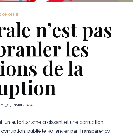
CONOMIE
rale n’est pas
branler les
ions de la
uption
30 janvier 2024
l, un autoritarisme croissant et une corruption
 corruption, publié le 30 janvier par Transparency