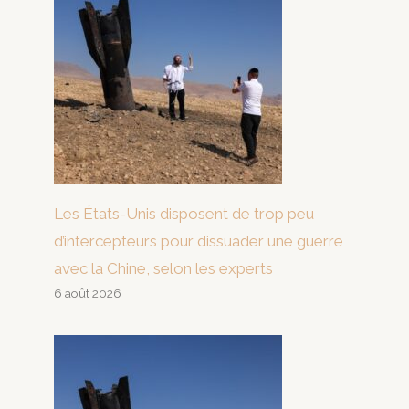
Les États-Unis disposent de trop peu
d’intercepteurs pour dissuader une guerre
avec la Chine, selon les experts
6 août 2026