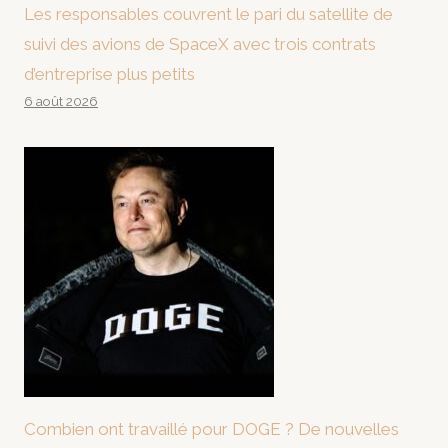
Les responsables couvrent le pari du satellite de
suivi des avions de SpaceX avec trois contrats
d’entreprise plus petits
6 août 2026
Combien ont travaillé pour DOGE ? De nouvelles