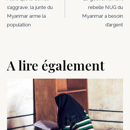
de
s’aggrave, la junte du
rebelle NUG du
l’article
Myanmar arme la
Myanmar a besoin
population
d’argent
A lire également