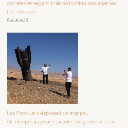
données émergent, mais de nombreuses agences
font obstacle
6 août 2026
Les États-Unis disposent de trop peu
d’intercepteurs pour dissuader une guerre avec la