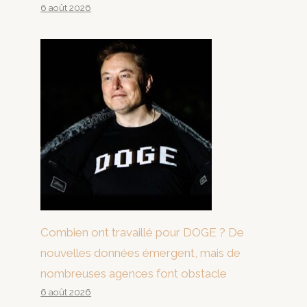
6 août 2026
Combien ont travaillé pour DOGE ? De
nouvelles données émergent, mais de
nombreuses agences font obstacle
6 août 2026