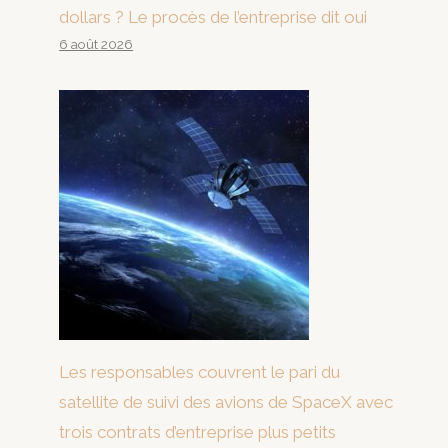
dollars ? Le procès de l’entreprise dit oui
6 août 2026
Les responsables couvrent le pari du
satellite de suivi des avions de SpaceX avec
trois contrats d’entreprise plus petits