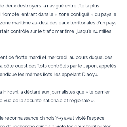
 deux destroyers, a navigué entre l'île la plus
d'Iriomote, entrant dans la « zone contiguë » du pays, a
ne zone maritime au-delà des eaux territoriales d'un pays
ain contrôle sur le trafic maritime, jusqu'à 24 milles
ment de flotte mardi et mercredi, au cours duquel des
a côte ouest des îlots contrôlés par le Japon, appelés
evendique les mêmes îlots, les appelant Diaoyu.
 Hiroshi, a déclaré aux journalistes que « le dernier
 vue de la sécurité nationale et régionale ».
de reconnaissance chinois Y-9 avait violé l'espace
re de recherche chinois a violé les eaux territoriales