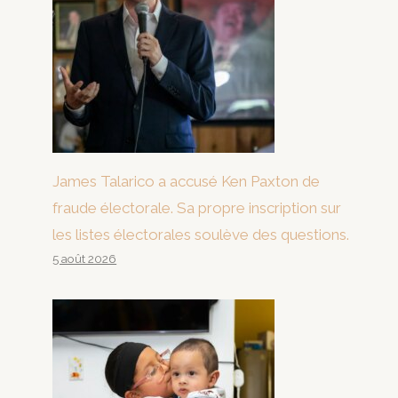
James Talarico a accusé Ken Paxton de
fraude électorale. Sa propre inscription sur
les listes électorales soulève des questions.
5 août 2026