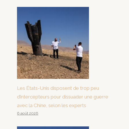
Les États-Unis disposent de trop peu
d’intercepteurs pour dissuader une guerre
avec la Chine, selon les experts
6 août 2026