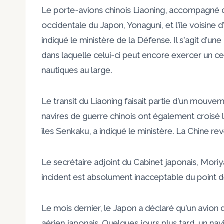
Le porte-avions chinois Liaoning, accompagné de
occidentale du Japon, Yonaguni, et l'île voisine 
indiqué le ministère de la Défense. Il s'agit d'u
dans laquelle celui-ci peut encore exercer un cert
nautiques au large.
Le transit du Liaoning faisait partie d'un mouve
navires de guerre chinois ont également croisé l
îles Senkaku, a indiqué le ministère. La Chine r
Le secrétaire adjoint du Cabinet japonais, Moriya
incident est absolument inacceptable du point de
Le mois dernier, le Japon a déclaré qu'un avion 
aérien japonais. Quelques jours plus tard, un navi