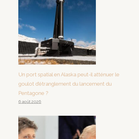
Un port spatial en Alaska peut-il atténuer le
goulot d’étranglement du lancement du
Pentagone ?
6 août 2026