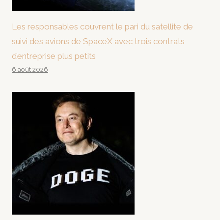
Les responsables couvrent le pari du satellite de
suivi des avions de SpaceX avec trois contrats
d’entreprise plus petits
6 août 2026