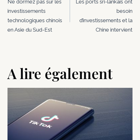
de
Ne dormez pas sur les
Les ports sri-lankais ont
investissements
besoin
l’article
technologiques chinois
d’investissements et la
en Asie du Sud-Est
Chine intervient
A lire également