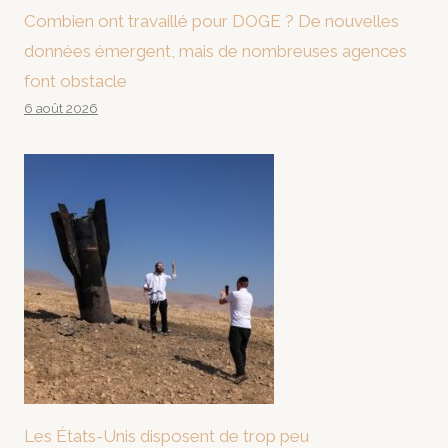
Combien ont travaillé pour DOGE ? De nouvelles
données émergent, mais de nombreuses agences
font obstacle
6 août 2026
Les États-Unis disposent de trop peu