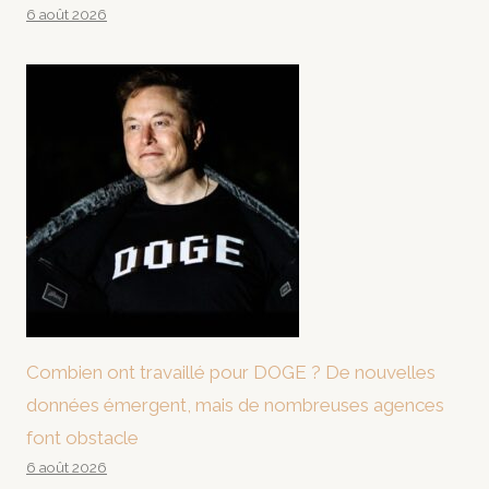
6 août 2026
Combien ont travaillé pour DOGE ? De nouvelles
données émergent, mais de nombreuses agences
font obstacle
6 août 2026