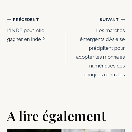
Navigation
PRÉCÉDENT
SUIVANT
de
L’INDE peut-elle
Les marchés
gagner en Inde ?
émergents d’Asie se
l’article
précipitent pour
adopter les monnaies
numériques des
banques centrales
A lire également