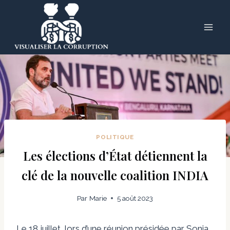
Skip
to
content
POLITIQUE
Les élections d’État détiennent la
clé de la nouvelle coalition INDIA
Par
Marie
5 août 2023
Le 18 juillet, lors d’une réunion présidée par Sonia