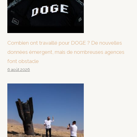
Combien ont travaillé pour DOGE ? De nouvelles
données émergent, mais de nombreuses agences
font obstacle
6 août 2026