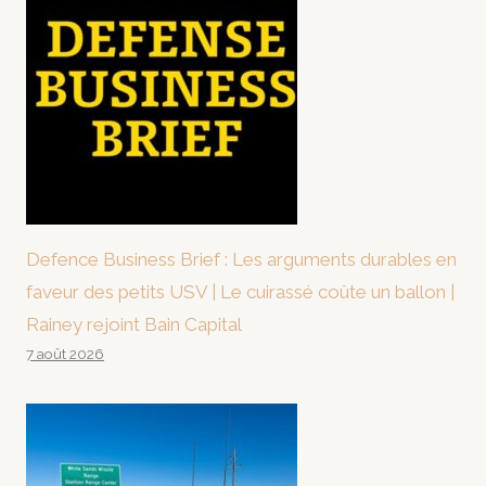
Defence Business Brief : Les arguments durables en
faveur des petits USV | Le cuirassé coûte un ballon |
Rainey rejoint Bain Capital
7 août 2026