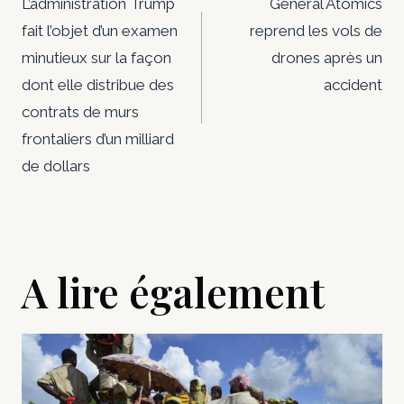
de
L’administration Trump
General Atomics
fait l’objet d’un examen
reprend les vols de
l’article
minutieux sur la façon
drones après un
dont elle distribue des
accident
contrats de murs
frontaliers d’un milliard
de dollars
A lire également