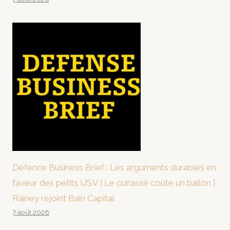
Defence Business Brief : Les arguments durables en
faveur des petits USV | Le cuirassé coûte un ballon |
Rainey rejoint Bain Capital
7 août 2026