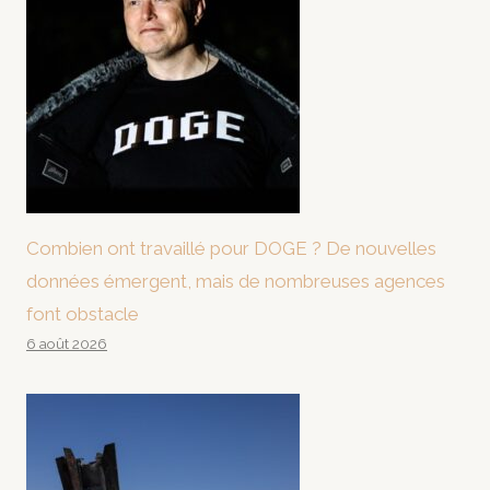
Combien ont travaillé pour DOGE ? De nouvelles
données émergent, mais de nombreuses agences
font obstacle
6 août 2026