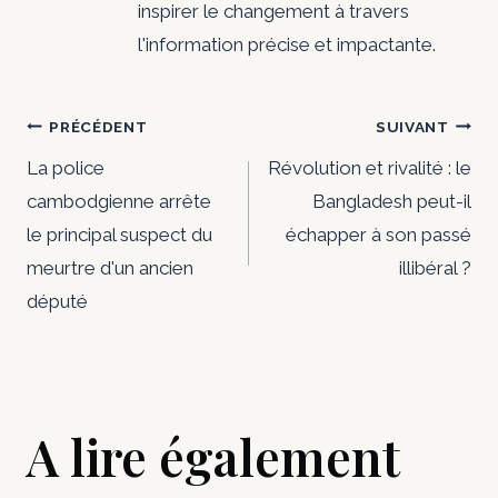
inspirer le changement à travers
l'information précise et impactante.
Navigation
PRÉCÉDENT
SUIVANT
de
La police
Révolution et rivalité : le
cambodgienne arrête
Bangladesh peut-il
l’article
le principal suspect du
échapper à son passé
meurtre d'un ancien
illibéral ?
député
A lire également