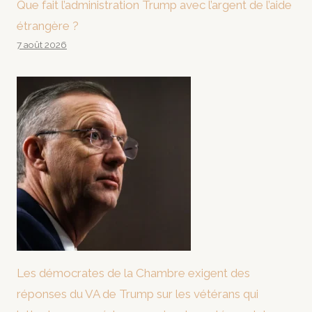
Que fait l’administration Trump avec l’argent de l’aide
étrangère ?
7 août 2026
Les démocrates de la Chambre exigent des
réponses du VA de Trump sur les vétérans qui