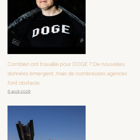
Combien ont travaillé pour DOGE ? De nouvelles
données émergent, mais de nombreuses agences
font obstacle
6 août 2026