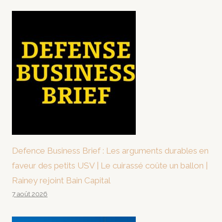
Defence Business Brief : Les arguments durables en
faveur des petits USV | Le cuirassé coûte un ballon |
Rainey rejoint Bain Capital
7 août 2026