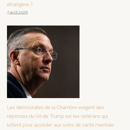
étrangère ?
7 août 2026
Les démocrates de la Chambre exigent des
réponses du VA de Trump sur les vétérans qui
luttent pour accéder aux soins de santé mentale