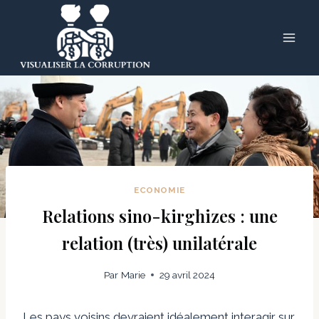
Skip
to
content
ECONOMIE
Relations sino-kirghizes : une
relation (très) unilatérale
Par
Marie
29 avril 2024
Les pays voisins devraient idéalement interagir sur