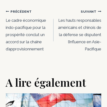
Navigation
PRÉCÉDENT
SUIVANT
de
Le cadre économique
Les hauts responsables
indo-pacifique pour la
américains et chinois de
l’article
prospérité conclut un
la défense se disputent
accord sur la chaîne
l’influence en Asie-
d’approvisionnement
Pacifique
A lire également