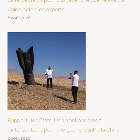
d’intercepteurs pour dissuader une guerre avec la
Chine, selon les experts
6 août 2026
Rapport : les États-Unis n’ont pas assez
d’intercepteurs pour une guerre contre la Chine
6 août 2026