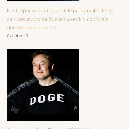
Les responsables couvrent le pari du satellite de
suivi des avions de SpaceX avec trois contrats
d’entreprise plus petits
6 août 2026