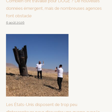
Combien ont travaillé pour DOGE ? De nouvelles
données émergent, mais de nombreuses agences
font obstacle
6 août 2026
Les États-Unis disposent de trop peu