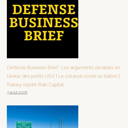
Defence Business Brief : Les arguments durables en
faveur des petits USV | Le cuirassé coûte un ballon |
Rainey rejoint Bain Capital
7 août 2026