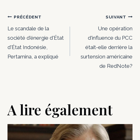
Navigation
PRÉCÉDENT
SUIVANT
de
Le scandale de la
Une opération
société d'énergie d'État
d'influence du PCC
l’article
d'État Indonésie,
était-elle derrière la
Pertamina, a expliqué
surtension américaine
de RedNote?
A lire également