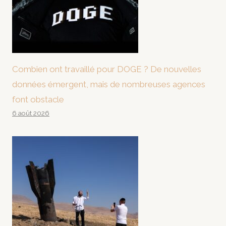
Combien ont travaillé pour DOGE ? De nouvelles
données émergent, mais de nombreuses agences
font obstacle
6 août 2026