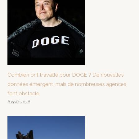
Combien ont travaillé pour DOGE ? De nouvelles
données émergent, mais de nombreuses agences
font obstacle
6 août 2026