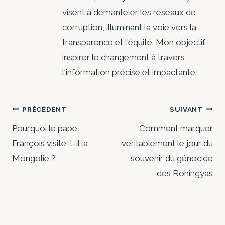
visent à démanteler les réseaux de
corruption, illuminant la voie vers la
transparence et l'équité. Mon objectif :
inspirer le changement à travers
l'information précise et impactante.
Navigation
PRÉCÉDENT
SUIVANT
de
Pourquoi le pape
Comment marquer
François visite-t-il la
véritablement le jour du
l’article
Mongolie ?
souvenir du génocide
des Rohingyas