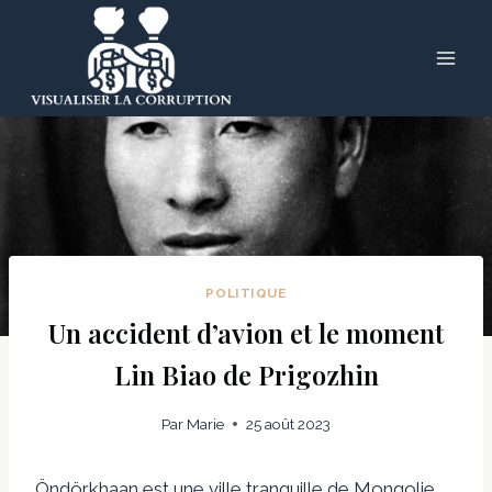
Skip
to
content
POLITIQUE
Un accident d’avion et le moment
Lin Biao de Prigozhin
Par
Marie
25 août 2023
Öndörkhaan est une ville tranquille de Mongolie