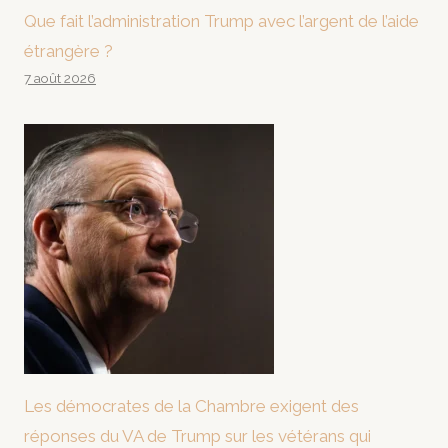
Que fait l’administration Trump avec l’argent de l’aide
étrangère ?
7 août 2026
Les démocrates de la Chambre exigent des
réponses du VA de Trump sur les vétérans qui