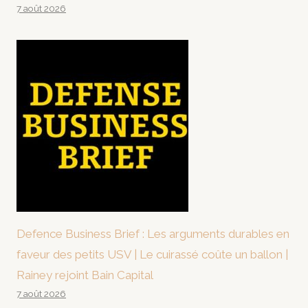
7 août 2026
Defence Business Brief : Les arguments durables en
faveur des petits USV | Le cuirassé coûte un ballon |
Rainey rejoint Bain Capital
7 août 2026