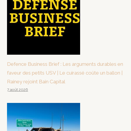
Defence Business Brief : Les arguments durables en
faveur des petits USV | Le cuirassé coûte un ballon |
Rainey rejoint Bain Capital
7 août 2026