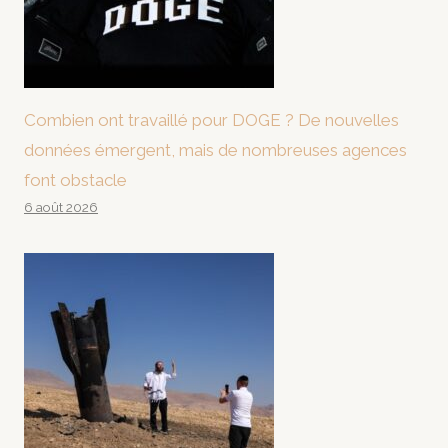
Combien ont travaillé pour DOGE ? De nouvelles
données émergent, mais de nombreuses agences
font obstacle
6 août 2026