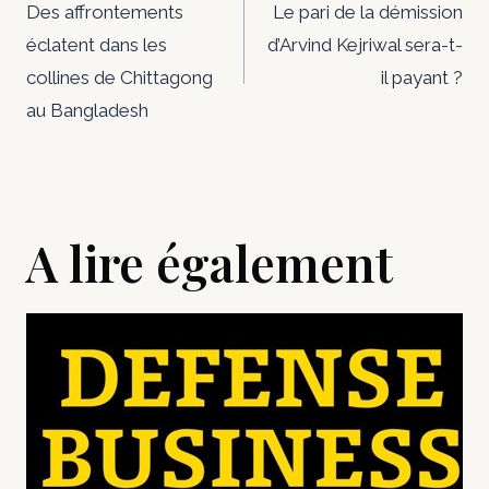
de
Des affrontements
Le pari de la démission
éclatent dans les
d’Arvind Kejriwal sera-t-
l’article
collines de Chittagong
il payant ?
au Bangladesh
A lire également