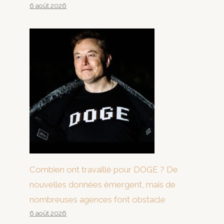
6 août 2026
Combien ont travaillé pour DOGE ? De
nouvelles données émergent, mais de
nombreuses agences font obstacle
6 août 2026