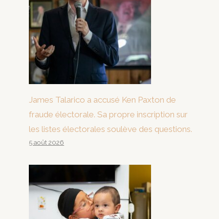
James Talarico a accusé Ken Paxton de
fraude électorale. Sa propre inscription sur
les listes électorales soulève des questions.
5 août 2026