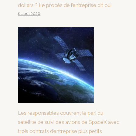
dollars ? Le procès de l’entreprise dit oui
6 août 2026
Les responsables couvrent le pari du
satellite de suivi des avions de SpaceX avec
trois contrats d’entreprise plus petits