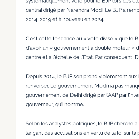
systématiquement voté pour le BJP lors des él
central dirigé par Narendra Modi. Le BJP a remp
2014, 2019 et à nouveau en 2024.
C'est cette tendance au « vote divisé » que le 
d'avoir un « gouvernement à double moteur » dan
centre et à l'échelle de l'État. Par conséquent, D
Depuis 2014, le BJP s’en prend violemment aux Ét
renverser. Le gouvernement Modi n’a pas manq
gouvernement de Delhi dirigé par l’AAP par l’inte
gouverneur, qu’il nomme.
Selon les analystes politiques, le BJP cherche à
lançant des accusations en vertu de la loi sur l