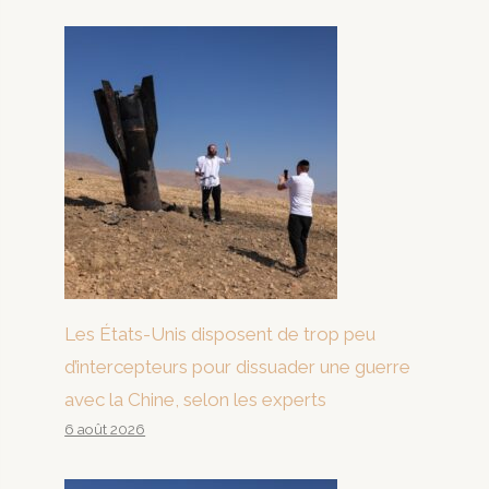
Les États-Unis disposent de trop peu
d’intercepteurs pour dissuader une guerre
avec la Chine, selon les experts
6 août 2026