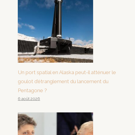
Un port spatial en Alaska peut-il atténuer le
goulot d’étranglement du lancement du
Pentagone ?
6 août 2026