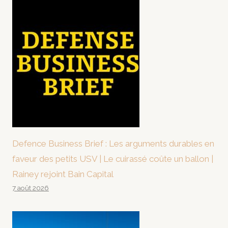
Defence Business Brief : Les arguments durables en
faveur des petits USV | Le cuirassé coûte un ballon |
Rainey rejoint Bain Capital
7 août 2026