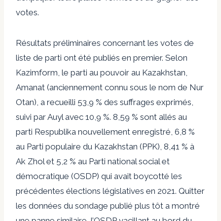
votes.
Résultats préliminaires
concernant les votes de
liste de parti ont été publiés en premier. Selon
Kazimform, le parti au pouvoir au Kazakhstan,
Amanat (
anciennement connu sous le nom de Nur
Otan
), a recueilli 53,9 % des suffrages exprimés,
suivi par Auyl avec 10,9 %. 8,59 % sont allés au
parti Respublika nouvellement enregistré, 6,8 %
au Parti populaire du Kazakhstan (PPK), 8,41 % à
Ak Zhol et 5,2 % au Parti national social et
démocratique (OSDP) qui avait boycotté les
précédentes élections législatives en 2021.
Quitter
les données du sondage
publié plus tôt a montré
une panne similaire, l’OSDP vacillant au bord du