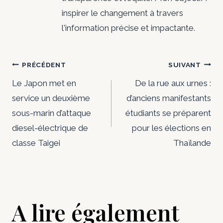
inspirer le changement à travers
l'information précise et impactante.
Navigation
PRÉCÉDENT
SUIVANT
de
Le Japon met en
De la rue aux urnes :
service un deuxième
d’anciens manifestants
l’article
sous-marin d’attaque
étudiants se préparent
diesel-électrique de
pour les élections en
classe Taigei
Thaïlande
A lire également