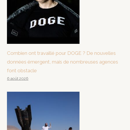
Combien ont travaillé pour DOGE ? De nouvelles
données émergent, mais de nombreuses agences
font obstacle
6 août 2026