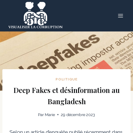
Skip
to
content
POLITIQUE
Deep Fakes et désinformation au
Bangladesh
Par
Marie
29 décembre 2023
Selon un article d’enquête publié récemment dans