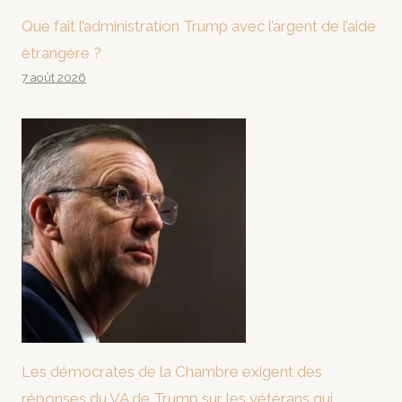
Que fait l’administration Trump avec l’argent de l’aide
étrangère ?
7 août 2026
Les démocrates de la Chambre exigent des
réponses du VA de Trump sur les vétérans qui