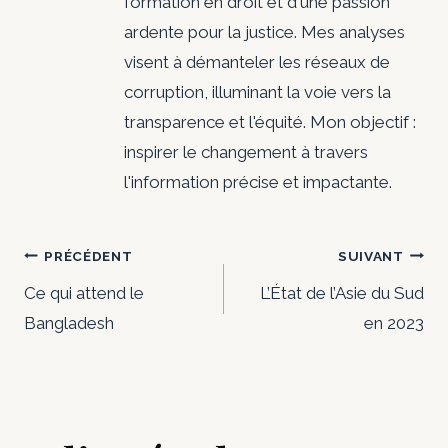
formation en droit et d'une passion
ardente pour la justice. Mes analyses
visent à démanteler les réseaux de
corruption, illuminant la voie vers la
transparence et l'équité. Mon objectif :
inspirer le changement à travers
l'information précise et impactante.
Navigation
PRÉCÉDENT
SUIVANT
de
Ce qui attend le
L’État de l’Asie du Sud
Bangladesh
en 2023
l’article