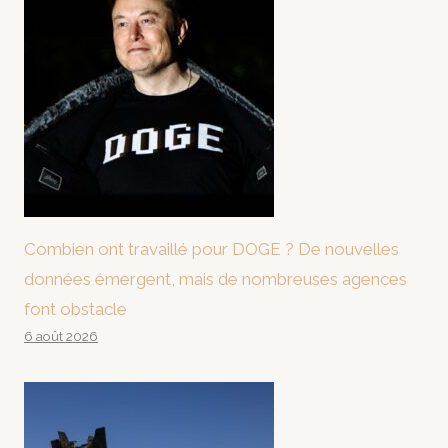
Combien ont travaillé pour DOGE ? De nouvelles
données émergent, mais de nombreuses agences
font obstacle
6 août 2026