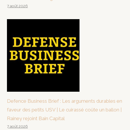
7 août 2026
Defence Business Brief : Les arguments durables en
faveur des petits USV | Le cuirassé coûte un ballon |
Rainey rejoint Bain Capital
7 août 2026