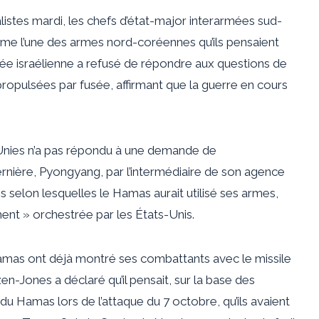
listes mardi, les chefs d’état-major interarmées sud-
mme l’une des armes nord-coréennes qu’ils pensaient
rmée israélienne a refusé de répondre aux questions de
s propulsées par fusée, affirmant que la guerre en cours
Unies n’a pas répondu à une demande de
rnière, Pyongyang, par l’intermédiaire de son agence
ns selon lesquelles le Hamas aurait utilisé ses armes,
ent » orchestrée par les États-Unis.
mas ont déjà montré ses combattants avec le missile
n-Jones a déclaré qu’il pensait, sur la base des
u Hamas lors de l’attaque du 7 octobre, qu’ils avaient