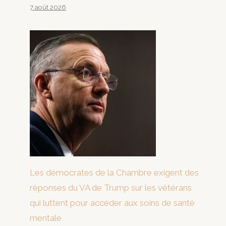
7 août 2026
Les démocrates de la Chambre exigent des
réponses du VA de Trump sur les vétérans
qui luttent pour accéder aux soins de santé
mentale