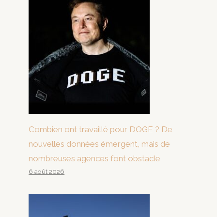
Combien ont travaillé pour DOGE ? De
nouvelles données émergent, mais de
nombreuses agences font obstacle
6 août 2026