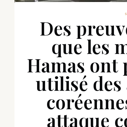
Des preuv
que les m
Hamas ont 
utilisé de
coréennes
attaque c