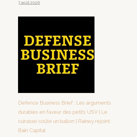
7 août 2026
Defence Business Brief : Les arguments
durables en faveur des petits USV | Le
cuirassé coûte un ballon | Rainey rejoint
Bain Capital