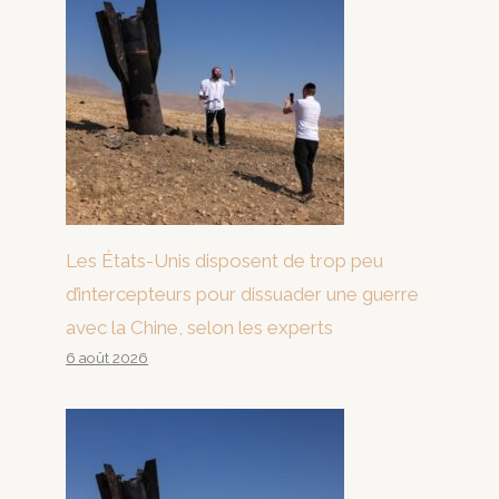
Les États-Unis disposent de trop peu
d’intercepteurs pour dissuader une guerre
avec la Chine, selon les experts
6 août 2026