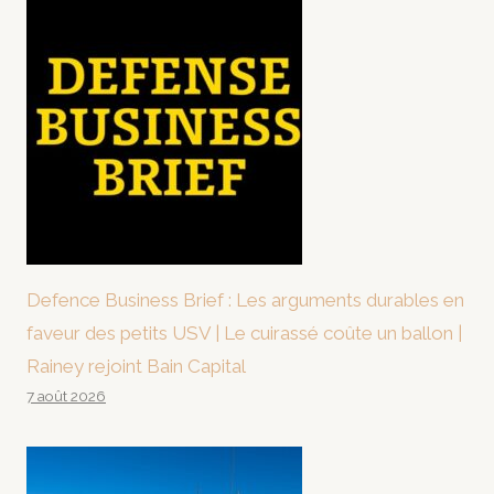
Defence Business Brief : Les arguments durables en
faveur des petits USV | Le cuirassé coûte un ballon |
Rainey rejoint Bain Capital
7 août 2026