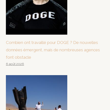
Combien ont travaillé pour DOGE ? De nouvelles
données émergent, mais de nombreuses agences
font obstacle
6 août 2026