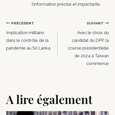
l'information précise et impactante.
Navigation
PRÉCÉDENT
SUIVANT
de
Implication militaire
Avec le choix du
dans le contrôle de la
candidat du DPP, la
l’article
pandémie au Sri Lanka
course présidentielle
de 2024 à Taïwan
commence
A lire également