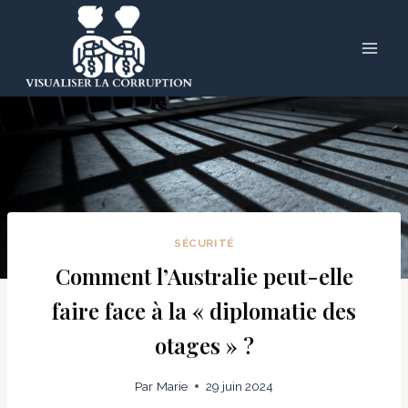
Skip
to
content
SÉCURITÉ
Comment l’Australie peut-elle
faire face à la « diplomatie des
otages » ?
Par
Marie
29 juin 2024