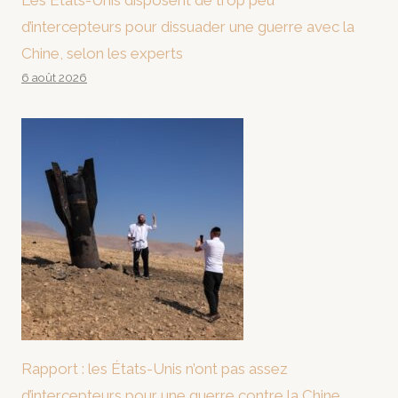
Les États-Unis disposent de trop peu
d’intercepteurs pour dissuader une guerre avec la
Chine, selon les experts
6 août 2026
Rapport : les États-Unis n’ont pas assez
d’intercepteurs pour une guerre contre la Chine