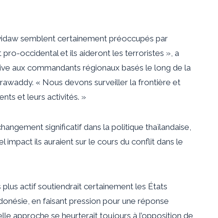
pyidaw semblent certainement préoccupés par
ro-occidental et ils aideront les terroristes », a
tive aux commandants régionaux basés le long de la
rrawaddy. « Nous devons surveiller la frontière et
ts et leurs activités. »
ngement significatif dans la politique thaïlandaise,
uel impact ils auraient sur le cours du conflit dans le
plus actif soutiendrait certainement les États
ndonésie, en faisant pression pour une réponse
elle approche se heurterait toujours à l’opposition de