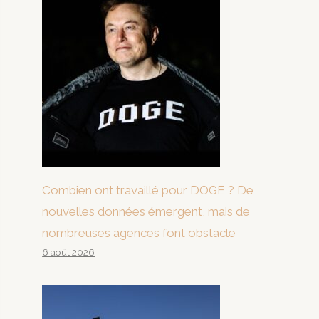
Combien ont travaillé pour DOGE ? De
nouvelles données émergent, mais de
nombreuses agences font obstacle
6 août 2026