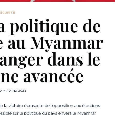
SÉCURITÉ
 politique de
de au Myanmar
anger dans le
une avancée
e
30 mai 2023
la victoire écrasante de l’opposition aux élections
ossible sur la politique du pays envers le Myanmar.