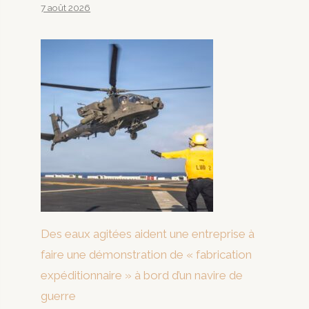
7 août 2026
Des eaux agitées aident une entreprise à
faire une démonstration de « fabrication
expéditionnaire » à bord d’un navire de
guerre