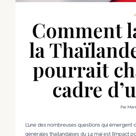
Comment la
la Thaïlan
pourrait ch
cadre d’
Par
Mari
L’une des nombreuses questions qui émergent de 
générales thaïlandaises du 14 mai est l’impact p