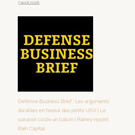
7 août 2026
Defence Business Brief : Les arguments
durables en faveur des petits USV | Le
cuirassé coûte un ballon | Rainey rejoint
Bain Capital