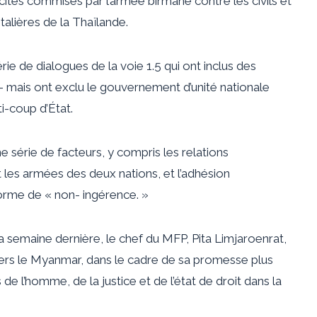
cités commises par l’armée birmane contre les civils et
talières de la Thaïlande.
rie de dialogues de la voie 1.5 qui ont inclus des
 – mais ont exclu le gouvernement d’unité nationale
i-coup d’État.
e série de facteurs, y compris les relations
nt les armées des deux nations, et l’adhésion
orme de « non- ingérence. »
a semaine dernière, le chef du MFP, Pita Limjaroenrat,
vers le Myanmar, dans le cadre de sa promesse plus
de l’homme, de la justice et de l’état de droit dans la