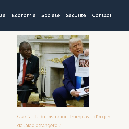
que
Economie
Société
Sécurité
Contact
Que fait l’administration Trump avec l’argent
de l’aide étrangère ?