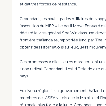
et d’autres forces de résistance.
Cependant, les hauts gradés militaires de Nay
l’ascension du MFP. « Le parti Move Forward est p
déclaré le vice-général Soe Win dans une direc
frontière thaïlandaise, rapportée lundi par The I
obtenir des informations sur eux, leurs mouvemen
Ces promesses à elles seules marqueraient un cha
sinon radical. Cependant, il est difficile de dire q
pays.
Au niveau régional, un gouvernement thaïlandais 
membres de l’ASEAN, tels que la Malaisie et l’I
régionale plus forte à la junte. Cependant, une t