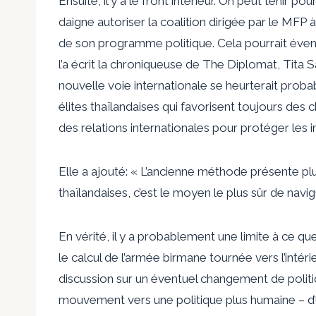
Ensuite, il y a le front intérieur. On peut tenir p
daigne autoriser la coalition dirigée par le MFP 
de son programme politique. Cela pourrait éven
l’a écrit la chroniqueuse de The Diplomat, Tita S
nouvelle voie internationale se heurterait proba
élites thaïlandaises qui favorisent toujours d
des relations internationales pour protéger les i
Elle a ajouté: « L’ancienne méthode présente plu
thaïlandaises, c’est le moyen le plus sûr de navi
En vérité, il y a probablement une limite à ce q
le calcul de l’armée birmane tournée vers l’inté
discussion sur un éventuel changement de politi
mouvement vers une politique plus humaine – d’un