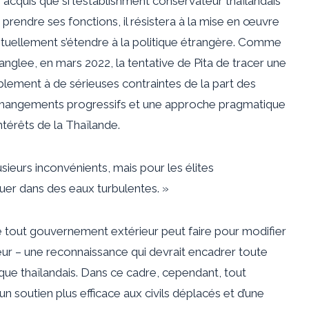
our acquis que si l’establishment conservateur thaïlandais
à prendre ses fonctions, il résistera à la mise en œuvre
tuellement s’étendre à la politique étrangère. Comme
anglee, en mars 2022, la tentative de Pita de tracer une
blement à de sérieuses contraintes de la part des
es changements progressifs et une approche pragmatique
ntérêts de la Thaïlande.
sieurs inconvénients, mais pour les élites
guer dans des eaux turbulentes. »
ue tout gouvernement extérieur peut faire pour modifier
rieur – une reconnaissance qui devrait encadrer toute
que thaïlandais. Dans ce cadre, cependant, tout
 soutien plus efficace aux civils déplacés et d’une