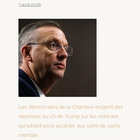
7 août 2026
Les démocrates de la Chambre exigent des
réponses du VA de Trump sur les vétérans
qui luttent pour accéder aux soins de santé
mentale