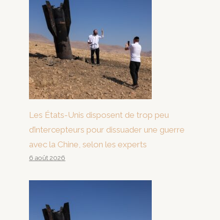
Les États-Unis disposent de trop peu
d’intercepteurs pour dissuader une guerre
avec la Chine, selon les experts
6 août 2026