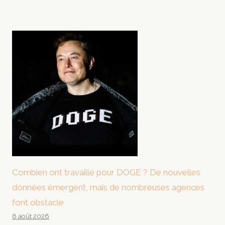
Combien ont travaillé pour DOGE ? De nouvelles
données émergent, mais de nombreuses agences
font obstacle
6 août 2026