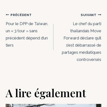
Navigation
PRÉCÉDENT
SUIVANT
de
Pour le DPP de Taïwan,
Le chef du parti
un « 3 tour » sans
thaïlandais Move
l’article
précédent dépend d’un
Forward déclare qu’il
tiers
s’est débarrassé de
partages médiatiques
controversés
A lire également