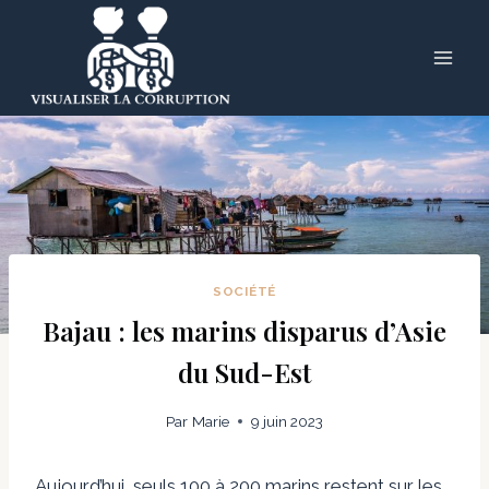
Skip
to
content
SOCIÉTÉ
Bajau : les marins disparus d’Asie
du Sud-Est
Par
Marie
9 juin 2023
Aujourd’hui, seuls 100 à 200 marins restent sur les