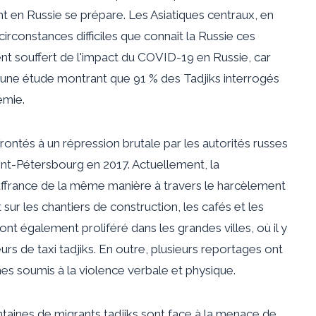
nt en Russie se prépare. Les Asiatiques centraux, en
circonstances difficiles que connaît la Russie ces
ent souffert de l'impact du COVID-19 en Russie, car
une étude montrant que 91 % des Tadjiks interrogés
émie.
rontés à un
répression brutale
par les autorités russes
int-Pétersbourg en 2017. Actuellement, la
ffrance
de la même manière à travers le harcèlement
 sur les chantiers de construction, les cafés et les
nt également proliféré dans les grandes villes, où
il y
rs de taxi tadjiks. En outre, plusieurs reportages ont
mes
soumis
à la violence verbale et physique.
ntaines de migrants tadjiks sont
face à la menace de