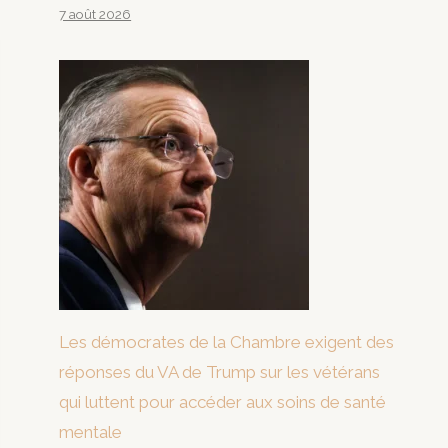
7 août 2026
Les démocrates de la Chambre exigent des
réponses du VA de Trump sur les vétérans
qui luttent pour accéder aux soins de santé
mentale