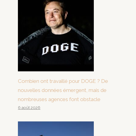
Combien ont travaillé pour DOGE ? De
nouvelles données émergent, mais de
nombreuses agences font obstacle
6 août 2026