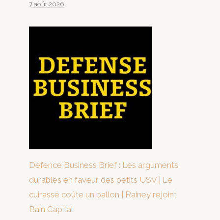
7 août 2026
Defence Business Brief : Les arguments
durables en faveur des petits USV | Le
cuirassé coûte un ballon | Rainey rejoint
Bain Capital