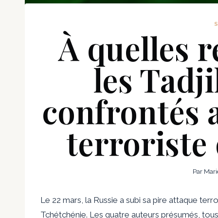
À quelles 
les Tadji
confrontés a
terroriste
Par
Mari
Le 22 mars, la Russie a subi sa pire attaque terr
Tchétchénie. Les quatre auteurs présumés, tous 