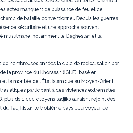
 les séparatistes tchétchènes. Un tel terrorisme a
 ces actes manquent de puissance de feu et de
 champ de bataille conventionnel. Depuis les guerres
ésence sécuritaire et une approche souvent
rité musulmane, notamment le Daghestan et la
s de nombreuses années la cible de radicalisation par
de la province du Khorasan (ISKP), basé en
ie et la montée de l’État islamique au Moyen-Orient
siatiques participant à des violences extrémistes
8, plus de 2 000 citoyens tadjiks auraient
rejoint des
ait du Tadjikistan le troisième pays pourvoyeur de