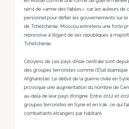
en Russie comme une forme de guerre menée par
servi de «
arme des faibles
», car les auteurs de
personnel pour défier les gouvernements sur le
de Tchétchénie, Moscou
entretenu
une forte pr
répressive à l’égard de ses républiques à majo
Tchétchénie.
Citoyens de
Les pays d’Asie centrale sont depui
des groupes terroristes comme l’État islamique 
Afghanistan. Le début de la guerre civile en Syr
provoqué
une augmentation du nombre de Centra
au-delà de leur pays d’origine. Entre 2012 et 201
groupes terroristes
en Syrie et en Irak, ce qui f
combattants étrangers par habitant.