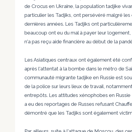
de Crocus en Ukraine, la population tadjike viva
particulier les Tadjiks, ont persévéré malgré les 
dernières années. Les Tadjiks ont particulièrem
beaucoup ont eu du mal à payer leur logement, 
n'a pas reçu
aide financière au début de la pand
Les Asiatiques centraux ont également été conf
après l'attentat à la bombe dans le métro de Sa
communauté migrante tadjike en Russie est
sou
de la police sur leurs lieux de travail, notamment
entrepôts. Les attitudes xénophobes en Russie o
a eu des reportages de Russes refusant
Chauffeu
démontré que les Tadjiks sont également victi
Par ailleurs, suite à l'attaque de Moscou, des ce