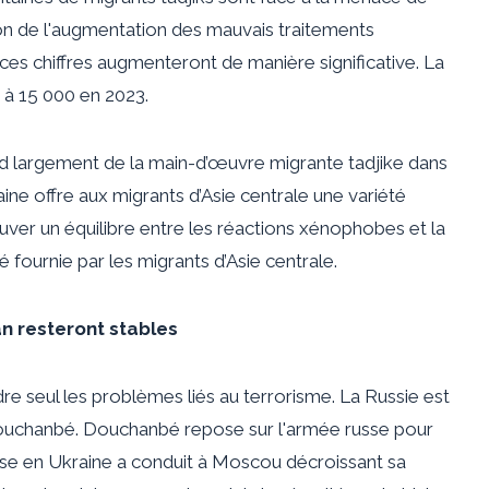
ison de l'augmentation des mauvais traitements
i ces chiffres augmenteront de manière significative. La
à 15 000 en 2023.
d largement de la main-d’œuvre migrante tadjike dans
aine offre aux migrants d’Asie centrale une variété
ouver un équilibre entre les réactions xénophobes et la
urnie par les migrants d’Asie centrale.
tan resteront stables
re seul les problèmes liés au terrorisme. La Russie est
 Douchanbé. Douchanbé
repose
sur l'armée russe pour
usse en Ukraine a conduit à Moscou
décroissant
sa