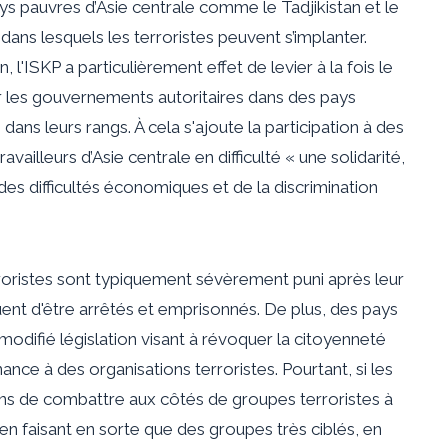
pays pauvres d’Asie centrale comme le Tadjikistan et le
dans lesquels les terroristes peuvent s’implanter.
 l'ISKP a particulièrement
effet de levier
à la fois le
ar les gouvernements autoritaires dans des pays
ans leurs rangs. À cela s'ajoute la participation à des
availleurs d’Asie centrale en difficulté « une solidarité,
es difficultés économiques et de la discrimination
roristes sont
typiquement
sévèrement puni
après leur
quent d'être arrêtés et emprisonnés. De plus, des pays
modifié
législation visant à révoquer la citoyenneté
e à des organisations terroristes. Pourtant, si les
ns de combattre aux côtés de groupes terroristes à
en faisant en sorte que des groupes très ciblés, en