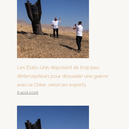
Les États-Unis disposent de trop peu
d’intercepteurs pour dissuader une guerre
avec la Chine, selon les experts
6 août 2026