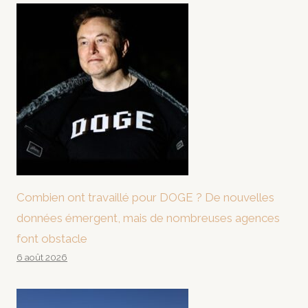
Combien ont travaillé pour DOGE ? De nouvelles
données émergent, mais de nombreuses agences
font obstacle
6 août 2026