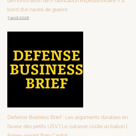
démonstration de « fabrication expéditionnaire » à
bord d’un navire de guerre
7 août 2026
Defence Business Brief : Les arguments durables en
faveur des petits USV | Le cuirassé coûte un ballon |
Rainey rejoint Bain Capital