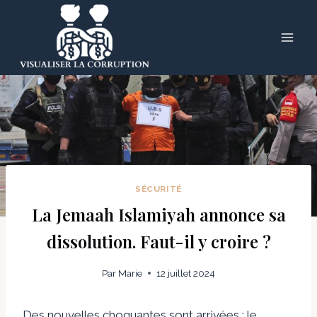
Skip
to
content
SÉCURITÉ
La Jemaah Islamiyah annonce sa
dissolution. Faut-il y croire ?
Par
Marie
12 juillet 2024
Des nouvelles choquantes sont arrivées : le