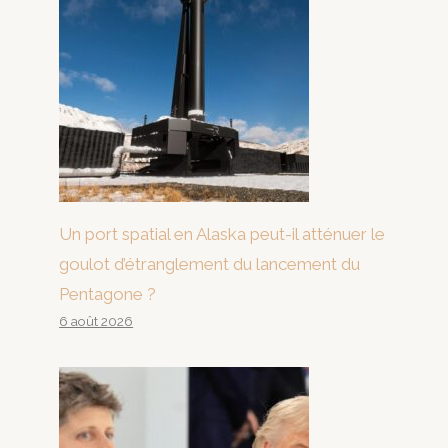
Un port spatial en Alaska peut-il atténuer le
goulot d’étranglement du lancement du
Pentagone ?
6 août 2026
Comment l’incapacité des
infrastructures du Vietnam sape
ses ambitions géoéconomiques