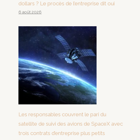
dollars ? Le procès de l’entreprise dit oui
6 août 2026
Les responsables couvrent le pari du
satellite de suivi des avions de SpaceX avec
trois contrats d’entreprise plus petits