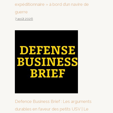
expéditionnaire » à bord d’un navire de
guerre
7 août 2026
Defence Business Brief : Les arguments
durables en faveur des petits USV | Le