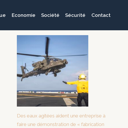
que
Economie
Société
Sécurité
Contact
Des eaux agitées aident une entreprise à
faire une démonstration de « fabrication