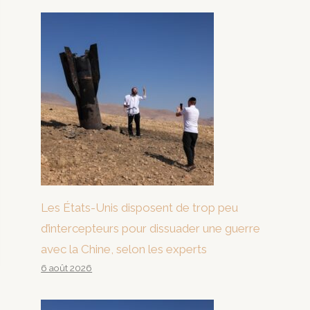
Les États-Unis disposent de trop peu
d’intercepteurs pour dissuader une guerre
avec la Chine, selon les experts
6 août 2026