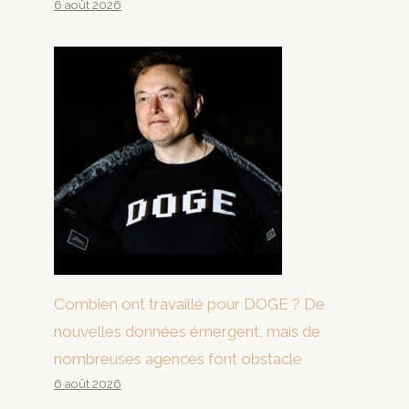
6 août 2026
Combien ont travaillé pour DOGE ? De
nouvelles données émergent, mais de
nombreuses agences font obstacle
6 août 2026