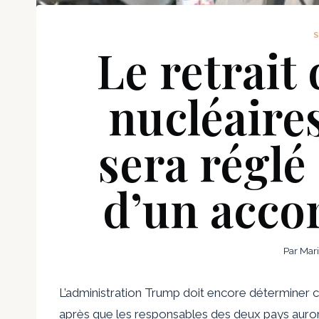
Le retrait
nucléaire
sera réglé
d’un acco
Par
Mar
L’administration Trump doit encore déterminer c
après que les responsables des deux pays auron