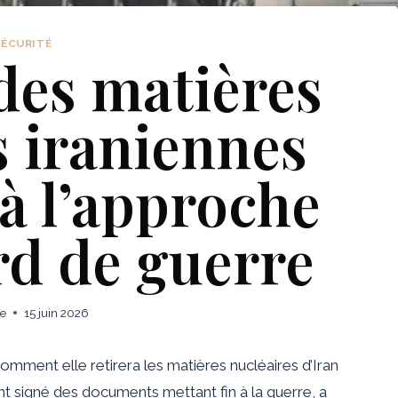
SÉCURITÉ
 des matières
s iraniennes
 à l’approche
rd de guerre
ie
15 juin 2026
omment elle retirera les matières nucléaires d’Iran
t signé des documents mettant fin à la guerre, a